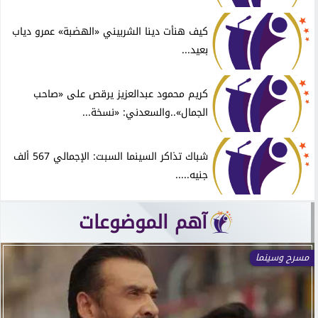
كيف هنأت دينا الشربيني «الهضبة» عمرو دياب
بعيد...
كريم محمود عبدالعزيز يرقص على «صاحب
الجمال»..والسعدني: «نسخة...
شباك تذاكر السينما السبت: الإجمالي 567 ألف
جنيه.....
آهم الموضوعات
مسرح وسينما