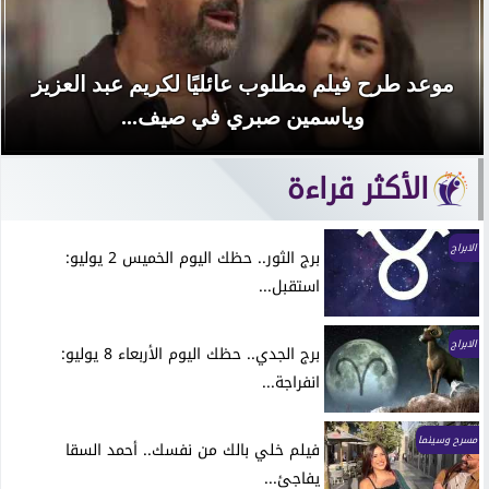
موعد طرح فيلم مطلوب عائليًا لكريم عبد العزيز
وياسمين صبري في صيف...
الأكثر قراءة
الابراج
برج الثور.. حظك اليوم الخميس 2 يوليو:
استقبل...
الابراج
برج الجدي.. حظك اليوم الأربعاء 8 يوليو:
انفراجة...
مسرح وسينما
فيلم خلي بالك من نفسك.. أحمد السقا
يفاجئ...