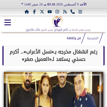
هـ
الأحد
9 أغسطس 2026
03:16 مـ
24 صفر 1448
د. تامر قبودان
خالد طاحون
رئيس مجلس الإدارة
رئيس التحرير
الرئيسية
فن وثقافة
رغم انشغال مخرجه بـ«نسل الأعراب».. أكرم
حسني يستعد لـ«العميل صفر»