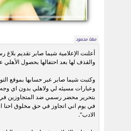
مها محمود
أعلنت الإعلامية شيما صابر تقديم بلاغ 
بيزيرا يرد على أزمة رحيله عن الزمالك
ذكرى وفاة سناء مظ
والقذف لها بعد احتفالها بحصول الأهلي عل
ويكشف تفاصيل العرض والاتفاق مع...
تألقت في 13 فيلمًا 
وكتبت شيما صابر عبر حسابها بموقع التو
وعبارات مسيئه لي ولاهلي بدون اي وجه
بتحرير محضر رسمي ضد المتجاوزين في
في يوم اني اتجاوز في حق مخلوق احنا ا
الادب".