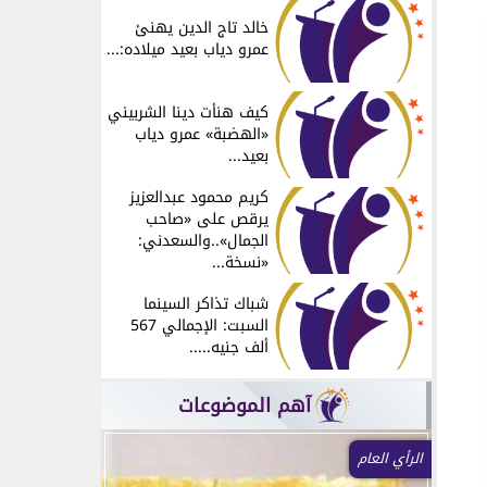
خالد تاج الدين يهنئ
عمرو دياب بعيد ميلاده:...
كيف هنأت دينا الشربيني
«الهضبة» عمرو دياب
بعيد...
كريم محمود عبدالعزيز
يرقص على «صاحب
الجمال»..والسعدني:
«نسخة...
شباك تذاكر السينما
السبت: الإجمالي 567
ألف جنيه.....
آهم الموضوعات
الرأي العام