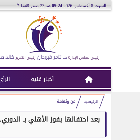
هـ
السبت
8 أغسطس 2026
05:24 صـ
23 صفر 1448
د. تامر قبودان
خالد ط
رئيس مجلس الإدارة
رئيس التحرير
أخبار فنية
الرأي
الرئيسية
فن وثقافة
بعد احتفالها بفوز الأهلي بـ الدوري