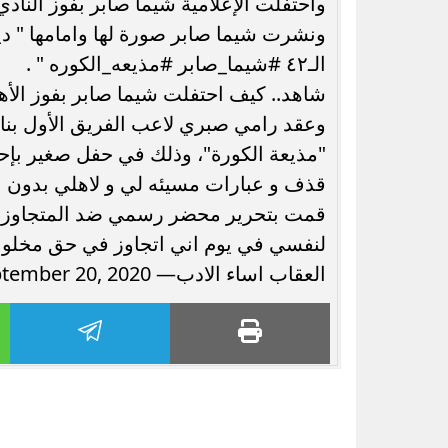
واحتفلت الإعلامية شيما صابر بفوز النادي ا
ونشرت شيما صابر صورة لها وامامها " دي
الـ٤٢ #شيما_صابر #مذيعه_الكوره " .
شاهد.. كيف احتفلت شيما صابر بفوز الأه
وعقد رامي صبري لاعب الفريق الأول بنادي
"مذيعة الكورة"، وذلك في حفل صغير بإح
قذف و عبارات مسيئه لي و لاهلي بدون ا
قمت بتحرير محضر رسمي ضد المتجاوزي
لنفسي في يوم اني اتجاوز في حق مخلوق
العقاب اساء الادب— Shima Saber (@_ShimaSaber) September 20, 2020