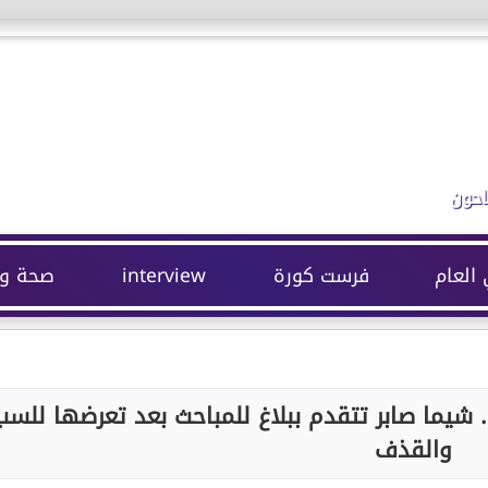
احون
 العام
فرست كورة
interview
صحة وج
.. شيما صابر تتقدم ببلاغ للمباحث بعد تعرضها للسب
والقذف