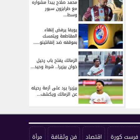
محمد صلاح يبدأ مشواره
مع طرابزون سبور
وسط...
يويفا يرفض إنهاء
المقاطعة ويتمسك
بموقفه ضد إنفانتينو.....
الزمالك يفتح باب رحيل
خوان بيزيرا.. شرط وحيد...
بيزيرا يرد على أزمة رحيله
عن الزمالك ويكشف...
فرست كورة
اقتصاد
فن وثقافة
مرأة