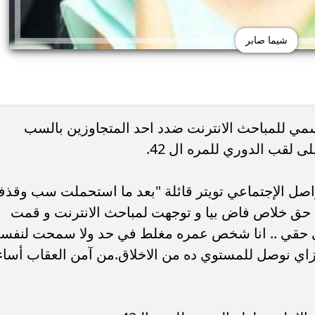
شيما صابر
رسمي للمباحث الانترنت ضدد احد المتجاوزين بالسب
هر.. حكاية الفنانة التي
سر اختيار عادل إمام في «الحريف» بدل 
ى لقب الدوري للمره ال 42.
ثم...
زكي.. تفاصيل من كواليس...
اصل الإجتماعي تويتر قائلة "‏بعد ما استحملت سب وقذ
 حق خلاص فاض بيا و توجهت لمباحث الانترنت و قمت
 حقي .. انا شخص عمره مغلط في حد ولا سمحت لنفس
زاي نوصل للمستوي ده من الاخلاق.من آمن العقاب أساء