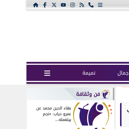
مال
نميمة
فن وثقافة
بهاء الدين محمد عن
عمرو دياب: «نجم
بيتعمله...