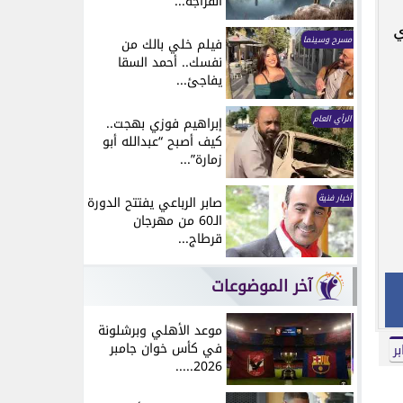
انفراجة...
ي
مسرح وسينما
فيلم خلي بالك من
نفسك.. أحمد السقا
يفاجئ...
الرأي العام
إبراهيم فوزي بهجت..
كيف أصبح “عبدالله أبو
زمارة”...
أخبار فنية
صابر الرباعي يفتتح الدورة
الـ60 من مهرجان
قرطاج...
آخر الموضوعات
موعد الأهلي وبرشلونة
في كأس خوان جامبر
ر
2026.....