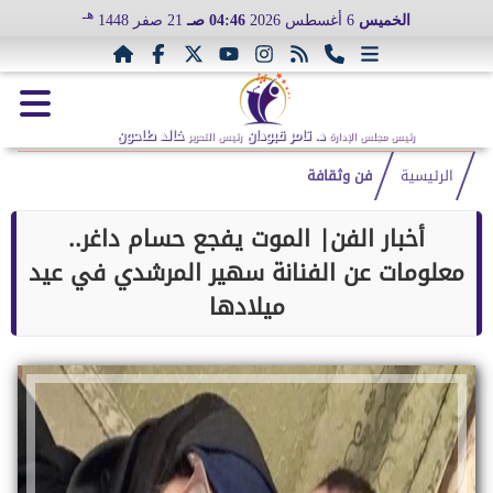
هـ
الخميس
6 أغسطس 2026
04:46 صـ
21 صفر 1448
د. تامر قبودان
خالد طاحون
رئيس مجلس الإدارة
رئيس التحرير
الرئيسية
فن وثقافة
أخبار الفن| الموت يفجع حسام داغر..
معلومات عن الفنانة سهير المرشدي في عيد
ميلادها