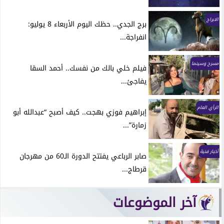
الابراج
برج الجدي.. حظك اليوم الأربعاء 8 يوليو:
انفراجة...
مسرح وسينما
فيلم خلي بالك من نفسك.. أحمد السقا
يفاجئ...
الرأي العام
إبراهيم فوزي بهجت.. كيف أصبح “عبدالله أبو
زمارة”...
أخبار فنية
صابر الرباعي يفتتح الدورة الـ60 من مهرجان
قرطاج...
آخر الموضوعات