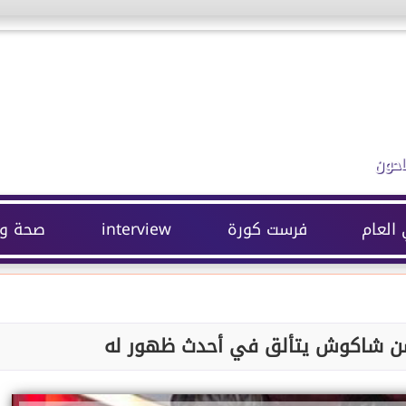
احون
 العام
فرست كورة
interview
صحة وج
سن شاكوش يتألق في أحدث ظهور له