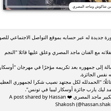
 شاكوش وماجد المصري
ديدة له عبر حسابه بموقع التواصل الاجتماعي للصو
جبني».. ثاني أغنيات ألبوم
أوكا يكشف سر أسلوبه في كتابة الأغاني: 
 مع الفنان ماجد المصري وعلق عليها قائلا "النجم
اصيل الـ13 أغنية
بتكلم مش بغني»
 إلى جمهوره بعد تكريمه مؤخرًا في مهرجان "أوسكار
 نفس الجائزة.
ًا: "الحمدلله لكل مجتهد نصيب شكرا لجمهوري العظيم
ليك يارب جائزة أوسكار ليبيا في تونس".
View this post on Instagram النجم الكبير ماجد المصري ❤️ A post shared by Hassan
Shakosh (@hassan.shako