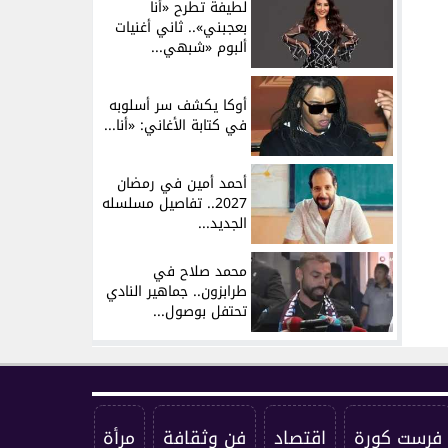
لطيفة تطرح «أنا
بعجبني».. ثاني أغنيات
ألبوم «شبهي...
أوكا يكشف سر أسلوبه
في كتابة الأغاني: «أنا...
أحمد أمين في رمضان
2027.. تفاصيل مسلسله
الجديد...
محمد صلاح في
طرابزون.. جماهير النادي
تحتفل بوصول...
فرست كورة
اقتصاد
فن وثقافة
مرأة