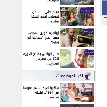
انفراجة...
مسرح وسينما
فيلم خلي بالك من
نفسك.. أحمد السقا
ش
يفاجئ...
الرأي العام
إبراهيم فوزي بهجت..
كيف أصبح “عبدالله أبو
زمارة”...
أخبار فنية
صابر الرباعي يفتتح الدورة
الـ60 من مهرجان
قرطاج...
آخر الموضوعات
شاكيرا تعيد أشهر صورها
من 1997.. لقطة
قديمة...