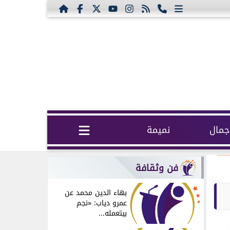
مال
نميمة
فن وثقافة
بهاء الدين محمد عن
عمرو دياب: «نجم
بيتعمله...