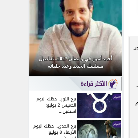
ر
«أنا
أحمد أمين في رمضان 2027.. تفاصيل
محمد صلاح
مسلسله الجديد وعدد حلقاته
تحتفل بوص
الأكثر قراءة
الابراج
برج الثور.. حظك اليوم
الخميس 2 يوليو:
استقبل...
الابراج
برج الجدي.. حظك اليوم
الأربعاء 8 يوليو: