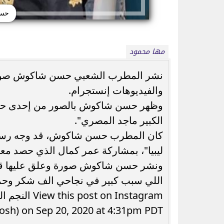
حسن
مها محمود
نشر المطرب الشعبي حسن شاكوش صورة ج
والفيديوهات إنستجرام.
شاكيرا تعيد أشهر صورها من 1997.. لقطة
لطيفة تطرح «أنا بع
وظهر حسن شاكوش بالصور من إحدى حفلاته
قديمة تعود بالتزامن مع الحديث...
«شبهي بالمللي» وتف
الكبير ماجد المصري".
كان المطرب حسن شاكوش، قد وجه رسالة
ليبيا"، بمشاركة عمر كمال الذي حصد معه
ونشر حسن شاكوش صورة وعلق عليها قائل
اللي سبب كبير في نجاحي الف شكر وحمد 
sh) on Sep 20, 2020 at 4:31pm PDT