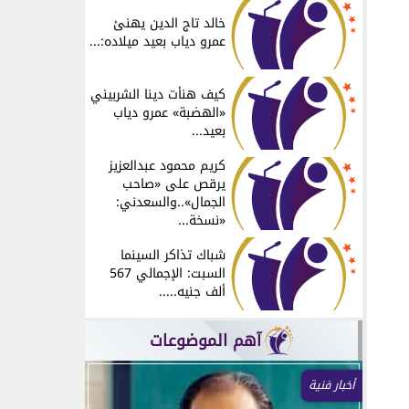
خالد تاج الدين يهنئ
عمرو دياب بعيد ميلاده:...
كيف هنأت دينا الشربيني
«الهضبة» عمرو دياب
بعيد...
كريم محمود عبدالعزيز
يرقص على «صاحب
الجمال»..والسعدني:
«نسخة...
شباك تذاكر السينما
السبت: الإجمالي 567
ألف جنيه.....
آهم الموضوعات
أخبار فنية