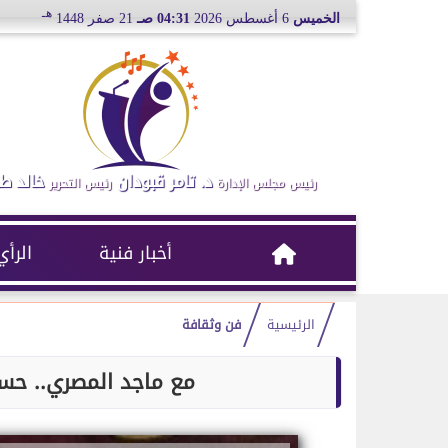
هـ
الخميس
6 أغسطس 2026
04:31 صـ
21 صفر 1448
د. تامر قبودان
خالد ط
رئيس مجلس الإدارة
رئيس التحرير
أخبار فنية
الرأي
الرئيسية
فن وثقافة
مع ماجد المصري.. ح