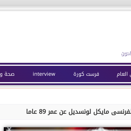
احون
 العام
فرست كورة
interview
صحة وج
نسى مايكل لونسديل عن عمر 89 عاما