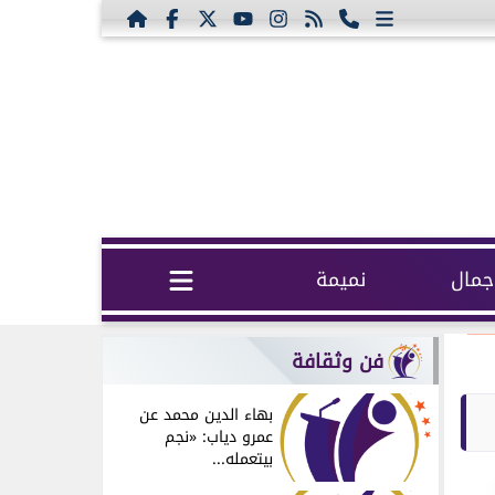
مال
نميمة
فن وثقافة
بهاء الدين محمد عن
عمرو دياب: «نجم
بيتعمله...