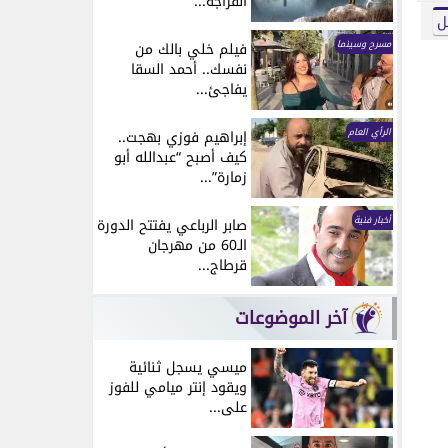
انفراجة...
ل
مسرح وسينما
فيلم خلي بالك من
نفسك.. أحمد السقا
يفاجئ...
الرأي العام
إبراهيم فوزي بهجت..
كيف أصبح “عبدالله أبو
زمارة”...
أخبار فنية
صابر الرباعي يفتتح الدورة
الـ60 من مهرجان
قرطاج...
آخر الموضوعات
ميسي يسجل ثنائية
ويقود إنتر ميامي للفوز
على...