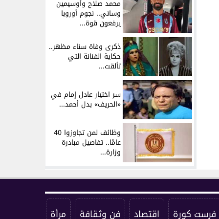
محمد صلاح وأوسيمين
وساني.. نجوم أوروبا
يرفعون قوة...
ذكرى وفاة سناء مظهر..
حكاية الفنانة التي
تألقت...
سر اختيار عادل إمام في
«الحريف» بدل أحمد...
وظائف لمن تجاوزوا 40
عامًا.. تفاصيل مبادرة
وزارة...
فرست كورة
اقتصاد
فن وثقافة
مرأة