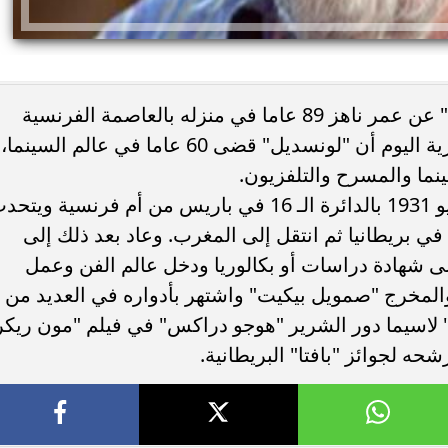
توفي الممثل الكوميدي "مايكل لونسديل" عن عمر ناهز 89 عاما في منزله بالعاصمة الفرنسية
"باريس"، وذكرت شبكة (يورونيوز) الإخبارية اليوم أن "لونسديل" قضى 60 عاما في عالم السينما،
ام في «الحريف» بدل أحمد
وظائف لمن تجاوزوا 40 عامًا.. تفاص
ولد الممثل الراحل في باريس في 24 مايو 1931 بالدائرة الـ 16 في باريس من أم فرنسية ويت
يل من كواليس...
وزارة العمل ورابط التسجيل
في بريطانيا ثم انتقل إلى المغرب. وعاد بعد ذلك إلى
 دون الحصول على شهادة دراسات أو بكالوريا ودخل عالم الفن وعمل
لمخرج "صمويل بيكيت" واشتهر بأدواره في العديد من
" لاسيما دور الشرير "هوجو دراكس" في فيلم "مون ريكر
حه لجوائز "بافتا" البريطانية.