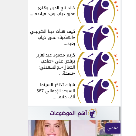
خالد تاج الدين يهنئ
عمرو دياب بعيد ميلاده:...
كيف هنأت دينا الشربيني
«الهضبة» عمرو دياب
بعيد...
كريم محمود عبدالعزيز
يرقص على «صاحب
الجمال»..والسعدني:
«نسخة...
شباك تذاكر السينما
السبت: الإجمالي 567
ألف جنيه.....
آهم الموضوعات
عالمي