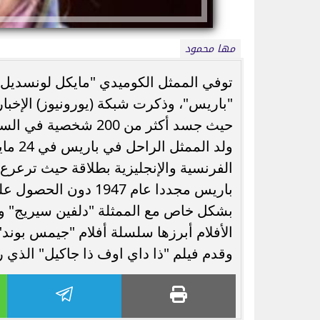
مها محمود
حيث جسد أكثر من 200 شخصية في السينما والمسرح والتلفزيون.
ذكرى وفاة سناء مظهر.. حكاية الفنانة التي
سر اختيار عادل إم
تألقت في 13 فيلمًا ثم...
زكي.. تفاص
الفرنسية والإنجليزية بطلاقة حيث ترعرع 
باريس مجددا عام 1947
بشكل خاص مع الممثلة "دلفين سيريج" وا
الأفلام أبرزها سلسلة أفلام "جيمس بوند
وقدم فيلم "ذا داي اوف ذا جاكيل" الذي رش