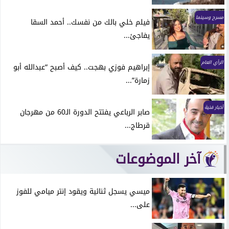
مسرح وسينما
فيلم خلي بالك من نفسك.. أحمد السقا
يفاجئ...
الرأي العام
إبراهيم فوزي بهجت.. كيف أصبح “عبدالله أبو
زمارة”...
أخبار فنية
صابر الرباعي يفتتح الدورة الـ60 من مهرجان
قرطاج...
آخر الموضوعات
ميسي يسجل ثنائية ويقود إنتر ميامي للفوز
على...