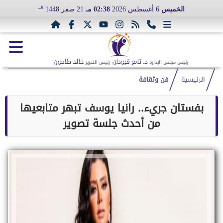
هـ
الخميس
6 أغسطس 2026
02:38 مـ
21 صفر 1448
د. تامر قبودان
خالد طاحون
رئيس مجلس الإدارة
رئيس التحرير
الرئيسية
فن وثقافة
بفستان جريء.. رانيا يوسف تبهر متابعيها
من أحدث جلسة تصوير