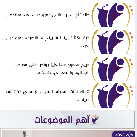
خالد تاج الدين يهنئ عمرو دياب بعيد ميلاده:...
كيف هنأت دينا الشربيني «الهضبة» عمرو دياب
بعيد...
كريم محمود عبدالعزيز يرقص على «صاحب
الجمال»..والسعدني: «نسخة...
شباك تذاكر السينما السبت: الإجمالي 567 ألف
جنيه.....
آهم الموضوعات
الرأي العام