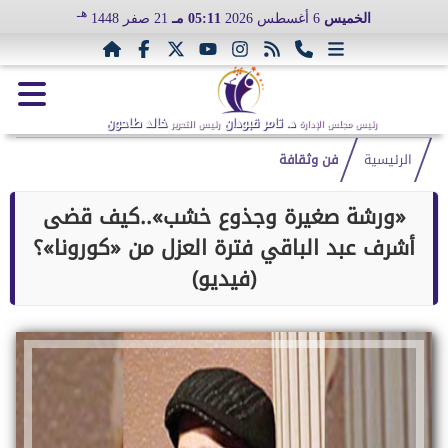
هـ
الخميس
6 أغسطس 2026
05:11 مـ
21 صفر 1448
د. تامر قبودان
خالد طاحون
رئيس مجلس الإدارة
رئيس التحرير
الرئيسية
فن وثقافة
«ورشة صغيرة وجذوع خشب»..كيف قضى
أشرف عبد الباقي فترة العزل من «كورونا»؟
(فيديو)