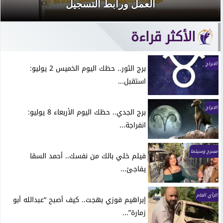
العمل ورابط التسجيل
الأكثر قراءة
الابراج
برج الثور.. حظك اليوم الخميس 2 يوليو:
استقبل...
الابراج
برج الجدي.. حظك اليوم الأربعاء 8 يوليو:
انفراجة...
مسرح وسينما
فيلم خلي بالك من نفسك.. أحمد السقا
يفاجئ...
الرأي العام
إبراهيم فوزي بهجت.. كيف أصبح “عبدالله أبو
زمارة”...