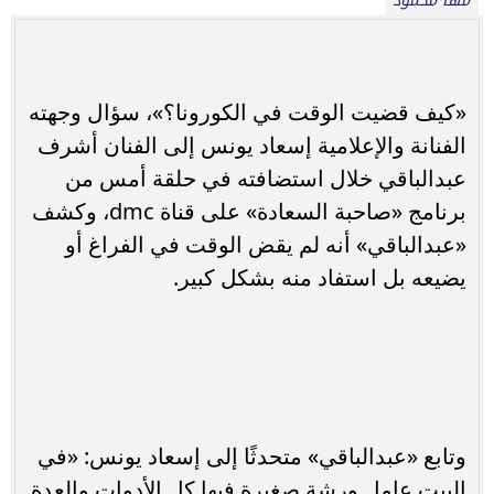
مها محمود
«كيف قضيت الوقت في الكورونا؟»، سؤال وجهته
الفنانة والإعلامية إسعاد يونس إلى الفنان أشرف
عبدالباقي خلال استضافته في حلقة أمس من
برنامج «صاحبة السعادة» على قناة dmc، وكشف
«عبدالباقي» أنه لم يقض الوقت في الفراغ أو
يضيعه بل استفاد منه بشكل كبير.
وتابع «عبدالباقي» متحدثًا إلى إسعاد يونس: «في
البيت عامل ورشة صغيرة فيها كل الأدوات والعدة