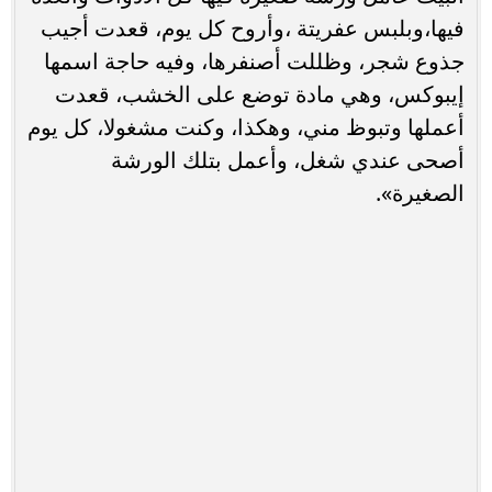
فيها،وبلبس عفريتة ،وأروح كل يوم، قعدت أجيب
جذوع شجر، وظللت أصنفرها، وفيه حاجة اسمها
إيبوكس، وهي مادة توضع على الخشب، قعدت
أعملها وتبوظ مني، وهكذا، وكنت مشغولا، كل يوم
أصحى عندي شغل، وأعمل بتلك الورشة
الصغيرة».