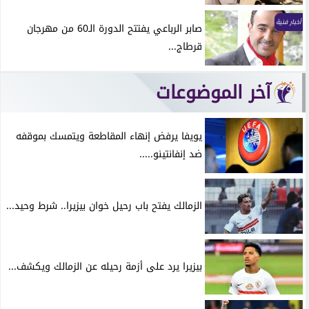
أخبار فنية
صابر الرباعي يفتتح الدورة الـ60 من مهرجان
قرطاج...
آخر الموضوعات
يويفا يرفض إنهاء المقاطعة ويتمسك بموقفه
ضد إنفانتينو.....
الزمالك يفتح باب رحيل خوان بيزيرا.. شرط وحيد...
بيزيرا يرد على أزمة رحيله عن الزمالك ويكشف...