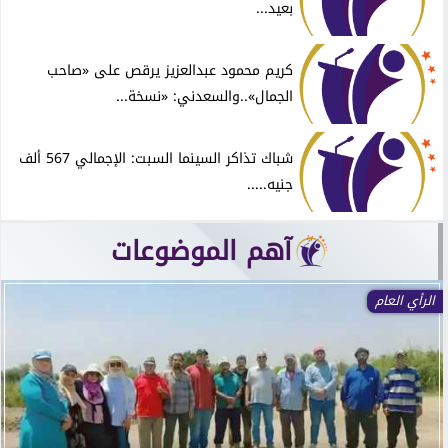
بعيد...
كريم محمود عبدالعزيز يرقص على «صاحب
الجمال»..والسعدني: «نسخة...
شباك تذاكر السينما السبت: الإجمالي 567 ألف
جنيه.....
آهم الموضوعات
الرأي العام