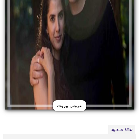
عروس بيروت
مها محمود