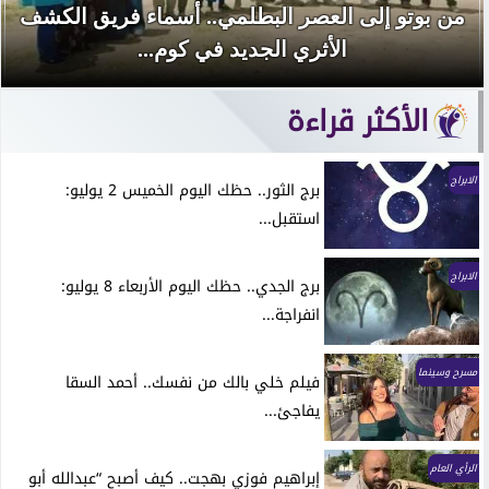
من بوتو إلى العصر البطلمي.. أسماء فريق الكشف
الأثري الجديد في كوم...
الأكثر قراءة
الابراج
برج الثور.. حظك اليوم الخميس 2 يوليو:
استقبل...
الابراج
برج الجدي.. حظك اليوم الأربعاء 8 يوليو:
انفراجة...
مسرح وسينما
فيلم خلي بالك من نفسك.. أحمد السقا
يفاجئ...
الرأي العام
إبراهيم فوزي بهجت.. كيف أصبح “عبدالله أبو