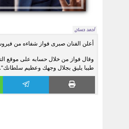
أحمد حسان
أعلن الفنان صبرى فواز شفاءه من فيرو
شاكيرا تعيد أشهر صورها من 1997.. لقطة
لطيفة تطرح «أنا بع
وقال فواز من خلال حسابه على موقع التو
قديمة تعود بالتزامن مع الحديث...
«شبهي بالمللي» وتف
طيبا يليق بجلال وجهك وعظيم سلطانك".