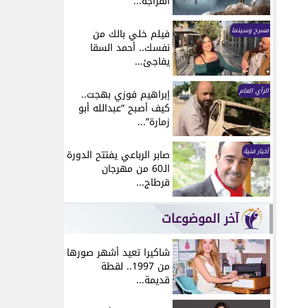
انفراجة...
مسرح وسينما
فيلم خلي بالك من
نفسك.. أحمد السقا
يفاجئ...
الرأي العام
إبراهيم فوزي بهجت..
كيف أصبح “عبدالله أبو
زمارة”...
أخبار فنية
صابر الرباعي يفتتح الدورة
الـ60 من مهرجان
قرطاج...
آخر الموضوعات
شاكيرا تعيد أشهر صورها
من 1997.. لقطة
قديمة...