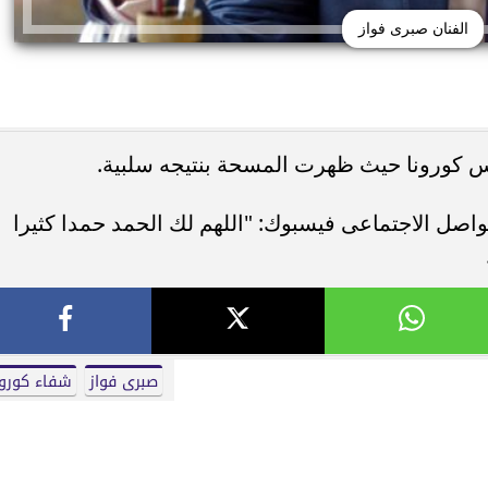
الفنان صبرى فواز
س كورونا حيث ظهرت المسحة بنتيجه سلبية.
جبني».. ثاني أغنيات ألبوم
أوكا يكشف سر أسلوبه في كتابة الأغاني: 
اصل الاجتماعى فيسبوك: "اللهم لك الحمد حمدا كثيرا
اصيل الـ13 أغنية
بتكلم مش بغني»
صبرى فواز
شفاء كورون