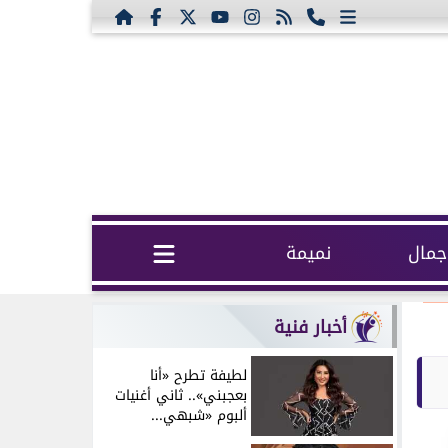
مال
نميمة
أخبار فنية
لطيفة تطرح «أنا
بعجبني».. ثاني أغنيات
ألبوم «شبهي...