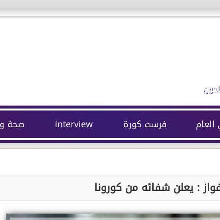
احون
 العام
فرست كورة
interview
صحة وج
واز : يعلن شفائه من كورونا