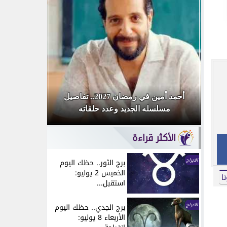
«أنا
أحمد أمين في رمضان 2027.. تفاصيل
محمد صلاح
مسلسله الجديد وعدد حلقاته
تحتفل بوص
الأكثر قراءة
الابراج
برج الثور.. حظك اليوم
الخميس 2 يوليو:
ا
استقبل...
الابراج
برج الجدي.. حظك اليوم
الأربعاء 8 يوليو: