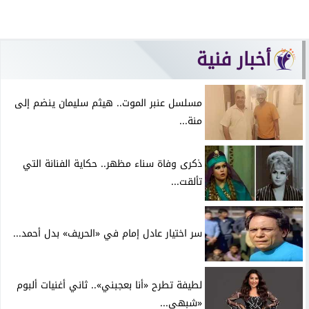
أخبار فنية
مسلسل عنبر الموت.. هيثم سليمان ينضم إلى
منة...
ذكرى وفاة سناء مظهر.. حكاية الفنانة التي
تألقت...
سر اختيار عادل إمام في «الحريف» بدل أحمد...
لطيفة تطرح «أنا بعجبني».. ثاني أغنيات ألبوم
«شبهي...