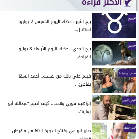
الأكثر قراءة
الابراج
برج الثور.. حظك اليوم الخميس 2 يوليو:
استقبل...
الابراج
برج الجدي.. حظك اليوم الأربعاء 8 يوليو:
انفراجة...
مسرح وسينما
فيلم خلي بالك من نفسك.. أحمد السقا
يفاجئ...
الرأي العام
إبراهيم فوزي بهجت.. كيف أصبح “عبدالله أبو
زمارة”...
أخبار فنية
صابر الرباعي يفتتح الدورة الـ60 من مهرجان
قرطاج...