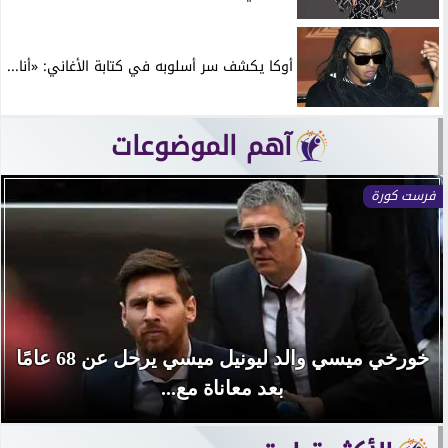
أوكا يكشف سر أسلوبه في كتابة الأغاني: «أنا...
آهم الموضوعات
فرست كورة
خورخي ميسي والد ليونيل ميسي يرحل عن 68 عامًا
بعد معاناة مع...