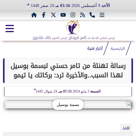
هـ
الأحد
9 أغسطس 2026
03:16 مـ
24 صفر 1448
د. تامر قبودان
خالد طاحون
رئيس مجلس الإدارة
رئيس التحرير
الرئيسية
أخبار فنية
رسالة تهنئة من تامر حسني لبسمة بوسيل
لهذا السبب..والأخيرة ترد: بركاتك يا تيمو
هـ
الجمعة
3 مايو 2024
07:33 صـ
24 شوال 1445
بسمة بوسيل
هند