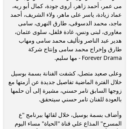
مى عمر، أحمد زاهر، أروى جودة، كمال أبو ريه،
عماد زيادة، ياسر على ماهر، ولاء الشريف، أحمد
ماجد، محمد الدسوقى، طارق النهرى، سامى
مغاورى، لبنى ونس، غادة فلفل، سلوى عثمان،
هدير عبد الناصر وتأليف محمد سامى ومهاب
طارق وإخراج محمد سامى وإنتاج شركة
Forever Drama - مها سليم.
وعلى صعيد متصل، كشفت الفنانة بسمة بوسيل
خلال الفترة الماضية تفاصيل جديدة عن أزمتها مع
زوجها السابق تامر حسني، مشيرة إلى أن حلمها
بالعودة للفنان تامر حسني سيتحقق.
وأضاف بسمة بوسيل، خلال لقائها ببرنامج "ع
المسرح" المذاع علي قناة "الحياة" مساء اليوم