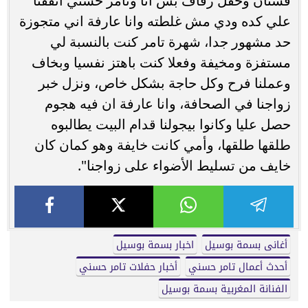
فستان وحفل زفاف بس انا وتامر حسني اتفقنا
علي كده ودي مش غلطته وانا عارفة اني متجوزة
حد مشهور جدا، شهرة تامر كنت بالنسبة لي
مستفزة ومخيفة وفعلا كنت باهتز نفسيا وبخاف
وعملنا فرح وكل حاجة بشكل خاص، ونزل خبر
زواجنا في الصحافة، وانا عارفة ان فيه هجوم
حصل عليا وكانوا بيجولنا قدام البيت يطالبوه
طلقها طلقها، وأمي كانت خايفة وهو كمان كان
خايف من تسليط الأضواء على زواجنا".
أغانى بسمة بوسيل
اخبار بسمة بوسيل
أحدث أعمال تامر حسني
أخبار حفلات تامر حسني
الفنانة المغربية بسمة بوسيل