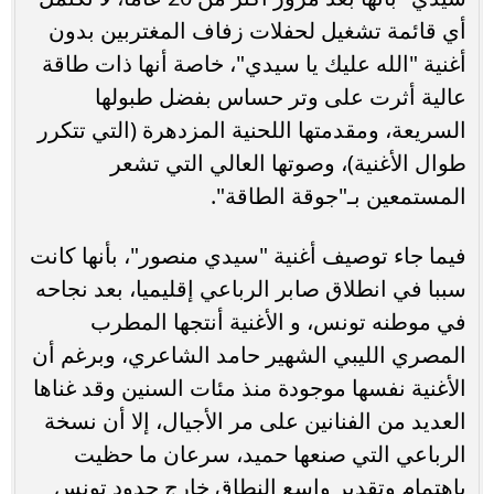
أي قائمة تشغيل لحفلات زفاف المغتربين بدون
أغنية "الله عليك يا سيدي"، خاصة أنها ذات طاقة
عالية أثرت على وتر حساس بفضل طبولها
السريعة، ومقدمتها اللحنية المزدهرة (التي تتكرر
طوال الأغنية)، وصوتها العالي التي تشعر
المستمعين بـ"جوقة الطاقة".
فيما جاء توصيف أغنية "سيدي منصور"، بأنها كانت
سببا في انطلاق صابر الرباعي إقليميا، بعد نجاحه
في موطنه تونس، و الأغنية أنتجها المطرب
المصري الليبي الشهير حامد الشاعري، وبرغم أن
الأغنية نفسها موجودة منذ مئات السنين وقد غناها
العديد من الفنانين على مر الأجيال، إلا أن نسخة
الرباعي التي صنعها حميد، سرعان ما حظيت
باهتمام وتقدير واسع النطاق خارج حدود تونس