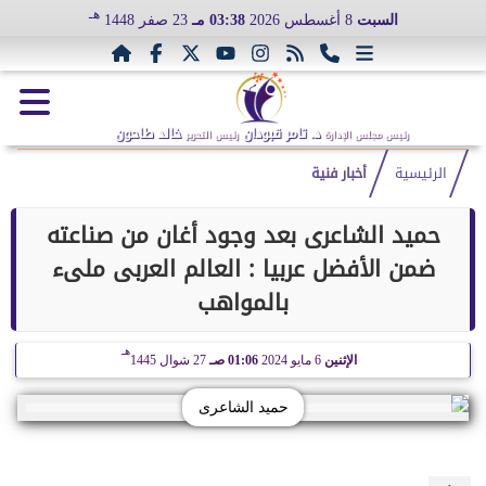
هـ
السبت
8 أغسطس 2026
03:38 مـ
23 صفر 1448
د. تامر قبودان
خالد طاحون
رئيس مجلس الإدارة
رئيس التحرير
الرئيسية
أخبار فنية
حميد الشاعرى بعد وجود أغان من صناعته
ضمن الأفضل عربيا : العالم العربى ملىء
بالمواهب
هـ
الإثنين
6 مايو 2024
01:06 صـ
27 شوال 1445
حميد الشاعرى