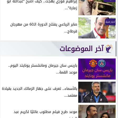
إبراهيم فوزي بهجت.. كيف أصبح “عبدالله أبو
زمارة”...
أخبار فنية
صابر الرباعي يفتتح الدورة الـ60 من مهرجان
قرطاج...
آخر الموضوعات
باريس سان جيرمان ومانشستر يونايتد اليوم..
موعد القمة...
بالأسماء.. تعرف على جهاز الزمالك الجديد بقيادة
معتمد...
موعد طرح فيلم مطلوب عائليًا لكريم عبد