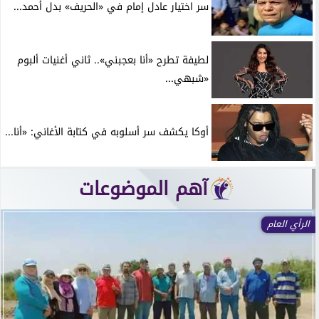
سر اختيار عادل إمام في «الحريف» بدل أحمد...
لطيفة تطرح «أنا بعجبني».. ثاني أغنيات ألبوم
«شبهي...
أوكا يكشف سر أسلوبه في كتابة الأغاني: «أنا...
آهم الموضوعات
الرأي العام