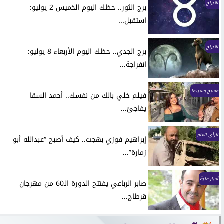
الابراج
برج الثور.. حظك اليوم الخميس 2 يوليو:
استقبل...
الابراج
برج الجدي.. حظك اليوم الأربعاء 8 يوليو:
انفراجة...
مسرح وسينما
فيلم خلي بالك من نفسك.. أحمد السقا
يفاجئ...
الرأي العام
إبراهيم فوزي بهجت.. كيف أصبح “عبدالله أبو
زمارة”...
أخبار فنية
صابر الرباعي يفتتح الدورة الـ60 من مهرجان
قرطاج...