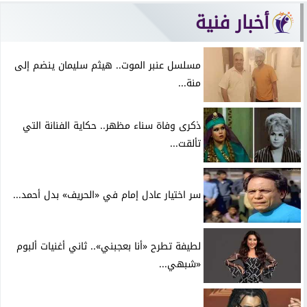
أخبار فنية
مسلسل عنبر الموت.. هيثم سليمان ينضم إلى
منة...
ذكرى وفاة سناء مظهر.. حكاية الفنانة التي
تألقت...
سر اختيار عادل إمام في «الحريف» بدل أحمد...
لطيفة تطرح «أنا بعجبني».. ثاني أغنيات ألبوم
«شبهي...