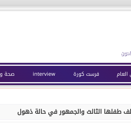
احون
 العام
فرست كورة
interview
صحة وج
طف طفلها الثالث والجمهور في حالة ذهول