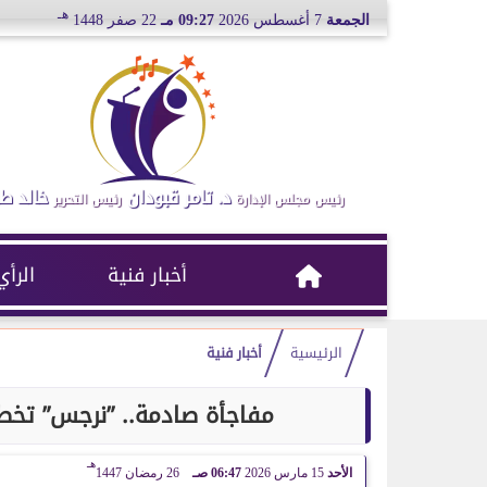
هـ
الجمعة
7 أغسطس 2026
09:27 مـ
22 صفر 1448
د. تامر قبودان
خالد ط
رئيس مجلس الإدارة
رئيس التحرير
أخبار فنية
الرأي
الرئيسية
أخبار فنية
مفاجأة صادمة.. ”نرجس” تخ
هـ
الأحد
15 مارس 2026
06:47 صـ
26 رمضان 1447