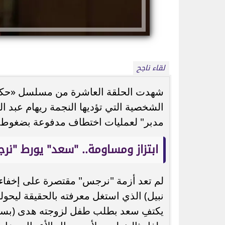
لقاء ناجح
شهدت الحلقة العاشرة من مسلسل «حكاية
بيزيرا يرد على أزمة رحيله عن الزمالك
ذكرى وفاة سناء مظ
الشخصية التي تؤديها النجمة ريهام عبد ا
ويكشف تفاصيل العرض والاتفاق مع...
تألقت في 13 فيلمًا 
مدبر" لعمليات اختطاف مدفوعة بضغوط و
ابتزاز ومساومة.. "سعد" يورط "نر
لم تعد أزمة "نرجس" مقتصرة على إخفاء
نبيل) الذي استغل معرفته بالحقيقة ليحول
يكتفِ سعد بطلب طفل لزوجته هدى (بسن