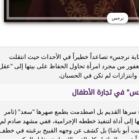
نرجس
 نرجس» تصاعداً خطيراً في الأحداث حيث انتقلت
هر.. حكاية الفنانة التي
سر اختيار عادل إمام في «الحريف» بدل 
لغفور من مجرد امرأة تحاول الحفاظ على بيتها إلى "عقل
ثم...
زكي.. تفاصيل من كواليس...
ابتزازات لم تكن في الحسبان.
جس" في تجارة الأطفال
 سرها القديم بل اصطدمت بطمع صهرها "سعد" (تامر
ها إلى أداة لتنفيذ خططه الإجرامية، ففي مشهد صادم لم
ت أبو باشا) بل كشف عن وجهه القبيح برغبته في خطف