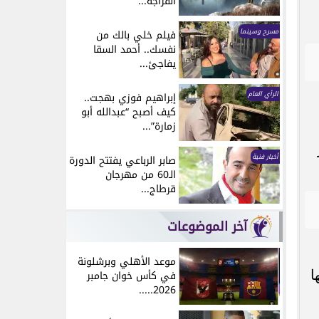
انفراجة...
مسرح وسينما
فيلم خلي بالك من
نفسك.. أحمد السقا
يفاجئ...
الرأي العام
إبراهيم فوزي بهجت..
كيف أصبح “عبدالله أبو
زمارة”...
أخبار فنية
صابر الرباعي يفتتح الدورة
الـ60 من مهرجان
قرطاج...
آخر الموضوعات
موعد الأهلي وبرشلونة
ا
في كأس خوان جامبر
2026.....