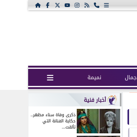
مال
نميمة
أخبار فنية
ذكرى وفاة سناء مظهر..
حكاية الفنانة التي
تألقت...