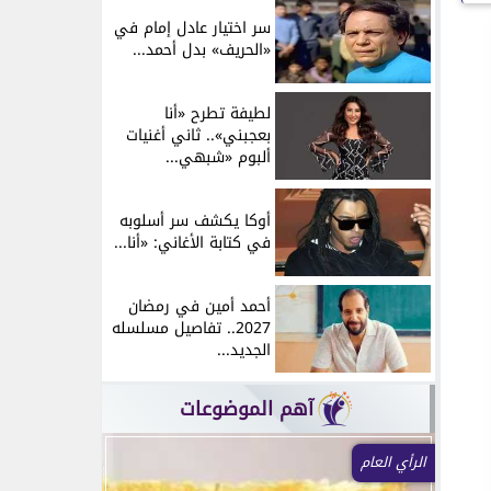
سر اختيار عادل إمام في
«الحريف» بدل أحمد...
لطيفة تطرح «أنا
بعجبني».. ثاني أغنيات
ألبوم «شبهي...
أوكا يكشف سر أسلوبه
في كتابة الأغاني: «أنا...
أحمد أمين في رمضان
2027.. تفاصيل مسلسله
الجديد...
آهم الموضوعات
الرأي العام