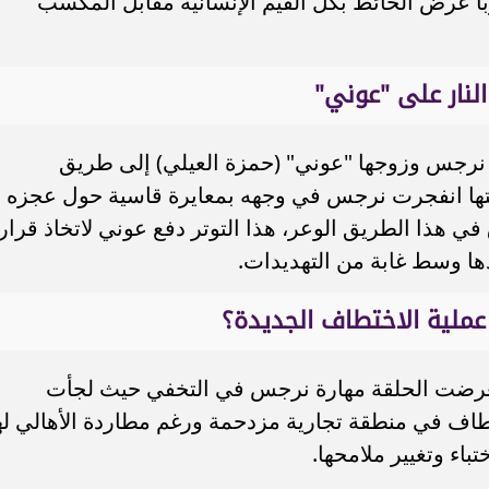
اً عرض الحائط بكل القيم الإنسانية مقابل المكسب
لنار على "عوني"
 نرجس وزوجها "عوني" (حمزة العيلي) إلى طريق
تها انفجرت نرجس في وجهه بمعايرة قاسية حول عجزه
في هذا الطريق الوعر، هذا التوتر دفع عوني لاتخاذ قرار
دها وسط غابة من التهديدات.
عملية الاختطاف الجديدة؟
تعرضت الحلقة مهارة نرجس في التخفي حيث لجأت
تطاف في منطقة تجارية مزدحمة ورغم مطاردة الأهالي له
باء وتغيير ملامحها.