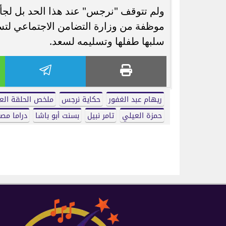
ولم تتوقف "نرجس" عند هذا الحد بل لجأت ف
موظفة من وزارة التضامن الاجتماعي لت
سلبها طفلها وتسليمه لسعد.
ريهام عبد الغفور
حكاية نرجس
ملخص الحلقة الع
حمزة العيلي
تامر نبيل
بسنت أبو باشا
دراما مصرية 