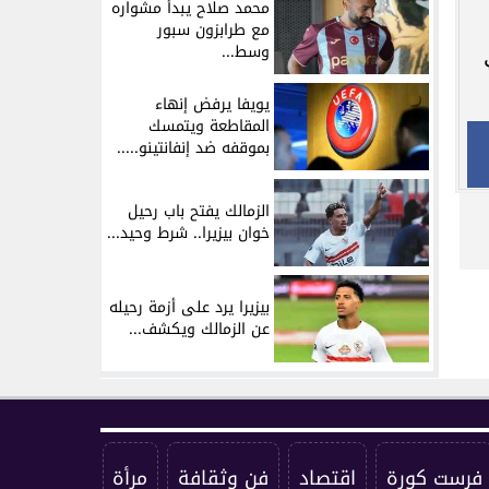
محمد صلاح يبدأ مشواره
مع طرابزون سبور
وسط...
يويفا يرفض إنهاء
المقاطعة ويتمسك
بموقفه ضد إنفانتينو.....
الزمالك يفتح باب رحيل
خوان بيزيرا.. شرط وحيد...
بيزيرا يرد على أزمة رحيله
عن الزمالك ويكشف...
فرست كورة
اقتصاد
فن وثقافة
مرأة