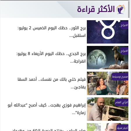
الأكثر قراءة
الابراج
برج الثور.. حظك اليوم الخميس 2 يوليو:
استقبل...
الابراج
برج الجدي.. حظك اليوم الأربعاء 8 يوليو:
انفراجة...
مسرح وسينما
فيلم خلي بالك من نفسك.. أحمد السقا
يفاجئ...
الرأي العام
إبراهيم فوزي بهجت.. كيف أصبح “عبدالله أبو
زمارة”...
أخبار فنية
صابر الرباعي يفتتح الدورة الـ60 من مهرجان