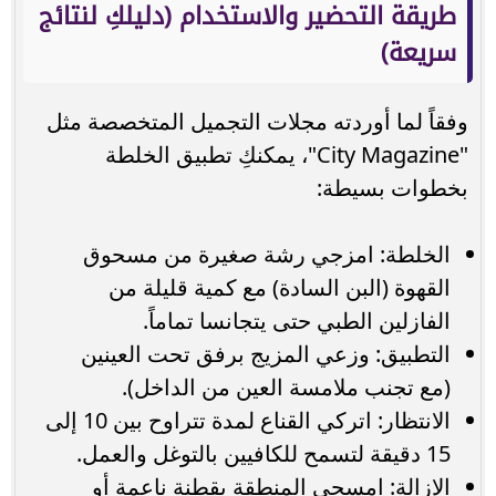
طريقة التحضير والاستخدام (دليلكِ لنتائج
سريعة)
وفقاً لما أوردته مجلات التجميل المتخصصة مثل
"City Magazine"، يمكنكِ تطبيق الخلطة
بخطوات بسيطة:
الخلطة: امزجي رشة صغيرة من مسحوق
القهوة (البن السادة) مع كمية قليلة من
الفازلين الطبي حتى يتجانسا تماماً.
التطبيق: وزعي المزيج برفق تحت العينين
(مع تجنب ملامسة العين من الداخل).
الانتظار: اتركي القناع لمدة تتراوح بين 10 إلى
15 دقيقة لتسمح للكافيين بالتوغل والعمل.
الإزالة: امسحي المنطقة بقطنة ناعمة أو