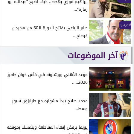
إبراهيم فوزي بهجت.. كيف أصبح “عبدالله أبو
زمارة”...
أخبار فنية
صابر الرباعي يفتتح الدورة الـ60 من مهرجان
قرطاج...
آخر الموضوعات
موعد الأهلي وبرشلونة في كأس خوان جامبر
2026.....
محمد صلاح يبدأ مشواره مع طرابزون سبور
وسط...
يويفا يرفض إنهاء المقاطعة ويتمسك بموقفه