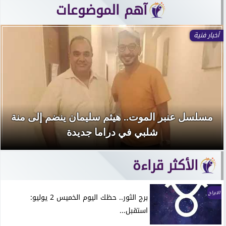
آهم الموضوعات
أخبار فنية
مسلسل عنبر الموت.. هيثم سليمان ينضم إلى منة
شلبي في دراما جديدة
الأكثر قراءة
الابراج
برج الثور.. حظك اليوم الخميس 2 يوليو:
استقبل...