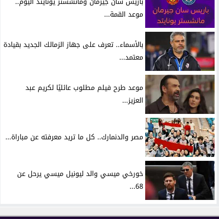
باريس سان جيرمان ومانشستر يونايتد اليوم..
موعد القمة...
بالأسماء.. تعرف على جهاز الزمالك الجديد بقيادة
معتمد...
موعد طرح فيلم مطلوب عائليًا لكريم عبد
العزيز...
مصر والدنمارك.. كل ما تريد معرفته عن مباراة...
خورخي ميسي والد ليونيل ميسي يرحل عن
68...