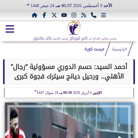
هـ
الأحد
9 أغسطس 2026
05:57 صـ
24 صفر 1448
د. تامر قبودان
خالد طاحون
رئيس مجلس الإدارة
رئيس التحرير
الرئيسية
فرست كورة
أحمد السيد: حسم الدوري مسؤولية ”رجال”
الأهلي.. ورحيل ديانج سيترك فجوة كبرى
هـ
الإثنين
6 أبريل 2026
09:30 مـ
18 شوال 1447