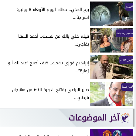
الابراج
برج الجدي.. حظك اليوم الأربعاء 8 يوليو:
انفراجة...
مسرح وسينما
فيلم خلي بالك من نفسك.. أحمد السقا
يفاجئ...
الرأي العام
إبراهيم فوزي بهجت.. كيف أصبح “عبدالله أبو
زمارة”...
أخبار فنية
صابر الرباعي يفتتح الدورة الـ60 من مهرجان
قرطاج...
آخر الموضوعات