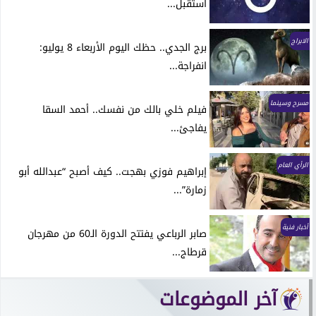
استقبل...
الابراج
برج الجدي.. حظك اليوم الأربعاء 8 يوليو:
انفراجة...
مسرح وسينما
فيلم خلي بالك من نفسك.. أحمد السقا
يفاجئ...
الرأي العام
إبراهيم فوزي بهجت.. كيف أصبح “عبدالله أبو
زمارة”...
أخبار فنية
صابر الرباعي يفتتح الدورة الـ60 من مهرجان
قرطاج...
آخر الموضوعات