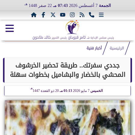
هـ
الجمعة
7 أغسطس 2026
07:43 مـ
22 صفر 1448
د. تامر قبودان
خالد طاحون
رئيس مجلس الإدارة
رئيس التحرير
الرئيسية
أخبار فنية
جددي سفرتك.. طريقة تحضير الخرشوف
المحشي بالخضار والبشاميل بخطوات سهلة
هـ
الخميس
7 مايو 2026
01:13 مـ
20 ذو القعدة 1447