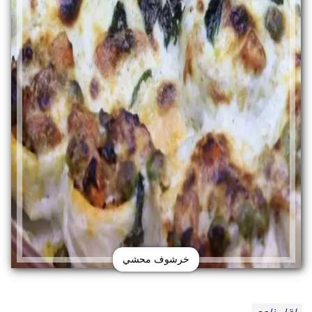
خرشوف محشي