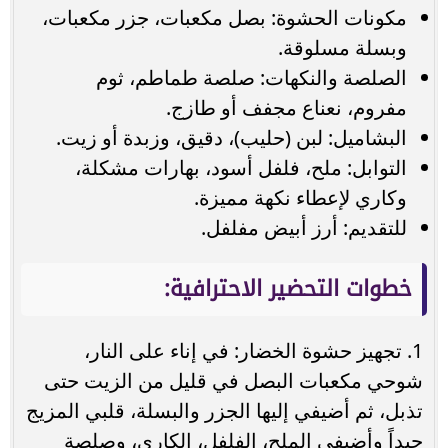
مكونات الحشوة: بصل مكعبات، جزر مكعبات،
وبسلة مسلوقة.
الصلصة والنكهات: صلصة طماطم، ثوم
مفروم، نعناع مجفف أو طازج.
البشاميل: لبن (حليب)، دقيق، وزبدة أو زيت.
التوابل: ملح، فلفل أسود، بهارات مشكلة،
وكاري لإعطاء نكهة مميزة.
للتقديم: أرز أبيض مفلفل.
خطوات التحضير الاحترافية:
1. تجهيز حشوة الخضار: في إناء على النار،
شوحي مكعبات البصل في قليل من الزيت حتى
تذبل، ثم أضيفي إليها الجزر والبسلة، قلبي المزيج
جيداً وأضيفي الملح، الفلفل، الكاري، وصلصة