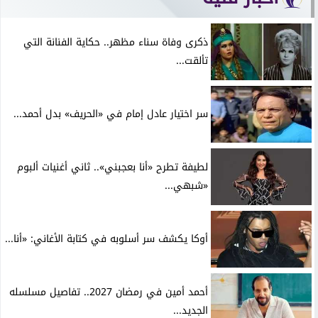
ذكرى وفاة سناء مظهر.. حكاية الفنانة التي
تألقت...
سر اختيار عادل إمام في «الحريف» بدل أحمد...
لطيفة تطرح «أنا بعجبني».. ثاني أغنيات ألبوم
«شبهي...
أوكا يكشف سر أسلوبه في كتابة الأغاني: «أنا...
أحمد أمين في رمضان 2027.. تفاصيل مسلسله
الجديد...