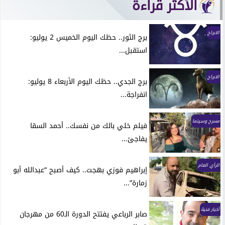
الأكثر قراءة
الابراج
برج الثور.. حظك اليوم الخميس 2 يوليو:
استقبل...
الابراج
برج الجدي.. حظك اليوم الأربعاء 8 يوليو:
انفراجة...
مسرح وسينما
فيلم خلي بالك من نفسك.. أحمد السقا
يفاجئ...
الرأي العام
إبراهيم فوزي بهجت.. كيف أصبح “عبدالله أبو
زمارة”...
أخبار فنية
صابر الرباعي يفتتح الدورة الـ60 من مهرجان