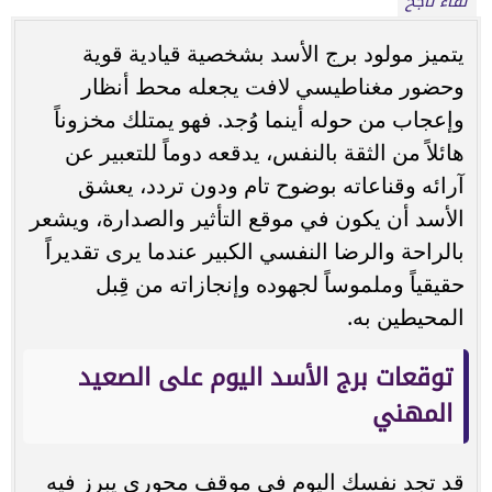
لقاء ناجح
يتميز مولود برج الأسد بشخصية قيادية قوية
وحضور مغناطيسي لافت يجعله محط أنظار
وإعجاب من حوله أينما وُجد. فهو يمتلك مخزوناً
هائلاً من الثقة بالنفس، يدقعه دوماً للتعبير عن
آرائه وقناعاته بوضوح تام ودون تردد، يعشق
الأسد أن يكون في موقع التأثير والصدارة، ويشعر
بالراحة والرضا النفسي الكبير عندما يرى تقديراً
حقيقياً وملموساً لجهوده وإنجازاته من قِبل
المحيطين به.
توقعات برج الأسد اليوم على الصعيد
المهني
قد تجد نفسك اليوم في موقف محوري يبرز فيه