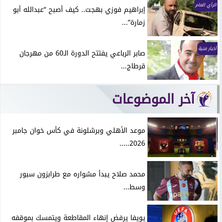
الرأي العام
إبراهيم فوزي بهجت.. كيف أصبح “عبدالله أبو
زمارة”...
أخبار فنية
صابر الرباعي يفتتح الدورة الـ60 من مهرجان
قرطاج...
آخر الموضوعات
موعد الأهلي وبرشلونة في كأس خوان جامبر
2026.....
محمد صلاح يبدأ مشواره مع طرابزون سبور
وسط...
يويفا يرفض إنهاء المقاطعة ويتمسك بموقفه