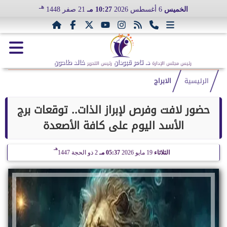
هـ
الخميس
6 أغسطس 2026
10:27 مـ
21 صفر 1448
د. تامر قبودان
خالد طاحون
رئيس مجلس الإدارة
رئيس التحرير
الرئيسية
الابراج
حضور لافت وفرص لإبراز الذات.. توقعات برج
الأسد اليوم على كافة الأصعدة
هـ
الثلاثاء
19 مايو 2026
05:37 مـ
2 ذو الحجة 1447