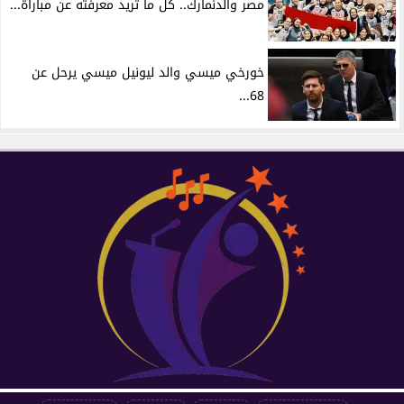
مصر والدنمارك.. كل ما تريد معرفته عن مباراة...
خورخي ميسي والد ليونيل ميسي يرحل عن
68...