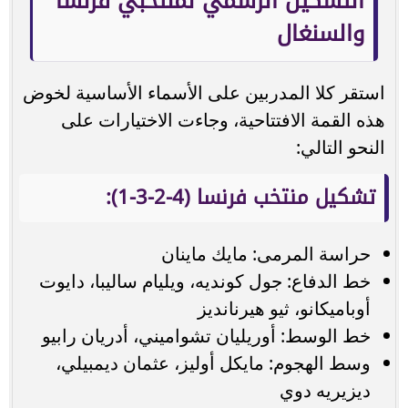
التشكيل الرسمي لمنتخبي فرنسا
والسنغال
استقر كلا المدربين على الأسماء الأساسية لخوض
هذه القمة الافتتاحية، وجاءت الاختيارات على
النحو التالي:
تشكيل منتخب فرنسا (4-2-3-1):
حراسة المرمى: مايك ماينان
خط الدفاع: جول كونديه، ويليام ساليبا، دايوت
أوباميكانو، ثيو هيرنانديز
خط الوسط: أوريليان تشواميني، أدريان رابيو
وسط الهجوم: مايكل أوليز، عثمان ديمبيلي،
ديزيريه دوي