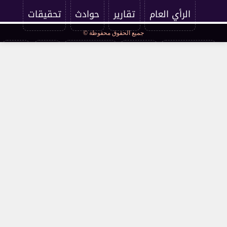
الرأي العام
تقارير
حوادث
تحقيقات
جميع الحقوق محفوظة ©
فرست كورة
اقتصاد
فن وثقافة
مرأة
صحة
مقالات
محافظات
قانون ومحاكم
مجتمع
كوميكس
سوشيال
توك شو
عالمي
أخبار فنية
interview
صحة وجمال
نميمة
تقرير فني
كراكون
فستيفال
مسرح وسينما