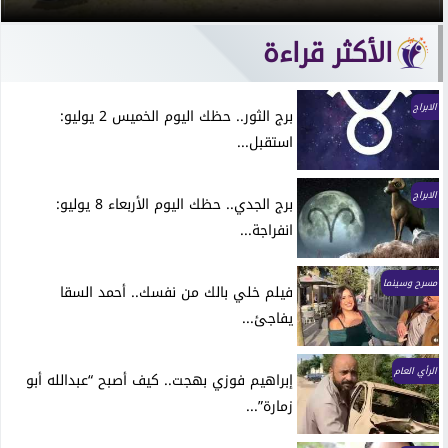
الأكثر قراءة
الابراج
برج الثور.. حظك اليوم الخميس 2 يوليو:
استقبل...
الابراج
برج الجدي.. حظك اليوم الأربعاء 8 يوليو:
انفراجة...
مسرح وسينما
فيلم خلي بالك من نفسك.. أحمد السقا
يفاجئ...
الرأي العام
إبراهيم فوزي بهجت.. كيف أصبح “عبدالله أبو
زمارة”...