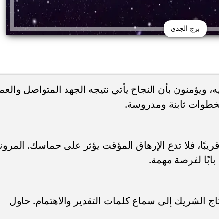
برج الجدي
ة، ويؤمنون بأن النجاح يأتي نتيجة الجهد المتواصل والعم
 ليونيل ميسي يرحل عن
موعد عرض فيلم محمود التاني في م
بخطوات ثابتة ومدروسة.
والدول العربية بعد تقديم موعد...
ريبًا، فلا تدع الإرهاق المؤقت يؤثر على حماسك. المرون
ابًا لفرصة مهمة.
ج الشريك إلى سماع كلمات التقدير والاهتمام. حاول