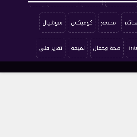
حاكم
مجتمع
كوميكس
سوشيال
int
صحة وجمال
نميمة
تقرير فني
الابراج
المطبخ
under edge
اتصل بنا
من نحن