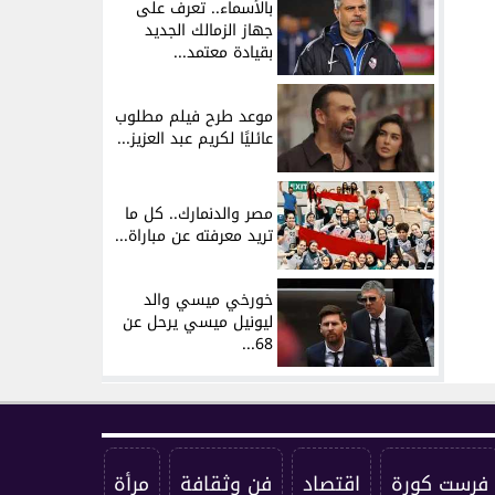
بالأسماء.. تعرف على
جهاز الزمالك الجديد
بقيادة معتمد...
موعد طرح فيلم مطلوب
عائليًا لكريم عبد العزيز...
مصر والدنمارك.. كل ما
تريد معرفته عن مباراة...
خورخي ميسي والد
ليونيل ميسي يرحل عن
68...
فرست كورة
اقتصاد
فن وثقافة
مرأة