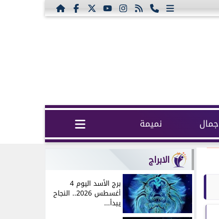
مال
نميمة
الابراج
برج الأسد اليوم 4
أغسطس 2026.. النجاح
يبدأ...