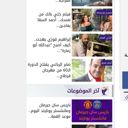
انفراجة...
مسرح وسينما
فيلم خلي بالك من
نفسك.. أحمد السقا
يفاجئ...
الرأي العام
إبراهيم فوزي بهجت..
كيف أصبح “عبدالله أبو
زمارة”...
ة
أخبار فنية
صابر الرباعي يفتتح الدورة
الـ60 من مهرجان
قرطاج...
آخر الموضوعات
ي
باريس سان جيرمان
ومانشستر يونايتد اليوم..
موعد القمة...