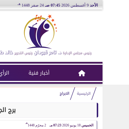
هـ
الأحد
9 أغسطس 2026
07:45 صـ
24 صفر 1448
د. تامر قبودان
خالد ط
رئيس مجلس الإدارة
رئيس التحرير
أخبار فنية
الرأي
الرئيسية
الابراج
برج ال
هـ
الخميس
18 يونيو 2026
07:23 مـ
2 محرّم 1448