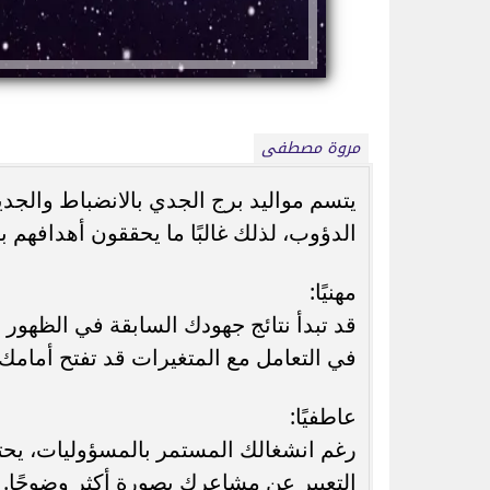
مروة مصطفى
يتسم مواليد برج الجدي بالانضباط والجدي
موعد طرح فيلم مطلوب عائليًا لكريم عبد
خورخي ميسي والد
الدؤوب، لذلك غالبًا ما يحققون أهدافهم 
العزيز وياسمين صبري في صيف...
68 عامًا بعد معاناة مع...
مهنيًا:
قد تبدأ نتائج جهودك السابقة في الظهور ق
في التعامل مع المتغيرات قد تفتح أمامك ب
عاطفيًا:
رغم انشغالك المستمر بالمسؤوليات، يحتا
التعبير عن مشاعرك بصورة أكثر وضوحًا.