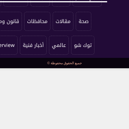
صحة
مقالات
محافظات
قانون وم
توك شو
عالمي
أخبار فنية
erview
جميع الحقوق محفوظة ©
كراكون
فستيفال
مسرح وسينما
سياسة الخصوصية