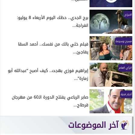
الابراج
برج الجدي.. حظك اليوم الأربعاء 8 يوليو:
انفراجة...
مسرح وسينما
فيلم خلي بالك من نفسك.. أحمد السقا
يفاجئ...
الرأي العام
إبراهيم فوزي بهجت.. كيف أصبح “عبدالله أبو
زمارة”...
أخبار فنية
صابر الرباعي يفتتح الدورة الـ60 من مهرجان
قرطاج...
آخر الموضوعات