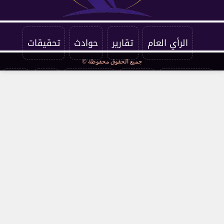
الرأي العام
تقارير
حوادث
تحقيقات
جميع الحقوق محفوظة ©
فرست كورة
اقتصاد
فن وثقافة
مرأة
صحة
مقالات
محافظات
قانون ومحاكم
مجتمع
كوميكس
سوشيال
توك شو
عالمي
أخبار فنية
interview
صحة وجمال
نميمة