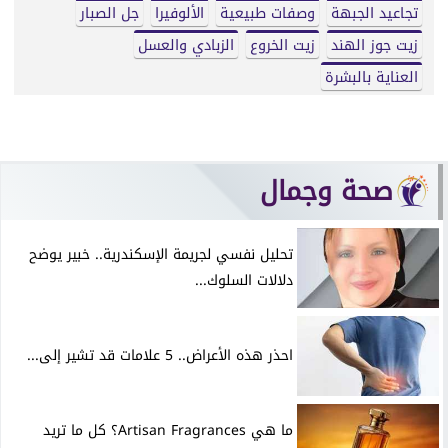
تجاعيد الجبهة
وصفات طبيعية
الألوفيرا
جل الصبار
زيت جوز الهند
زيت الخروع
الزبادي والعسل
العناية بالبشرة
صحة وجمال
تحليل نفسي لجريمة الإسكندرية.. خبير يوضح
دلالات السلوك...
احذر هذه الأعراض.. 5 علامات قد تشير إلى...
ما هي Artisan Fragrances؟ كل ما تريد