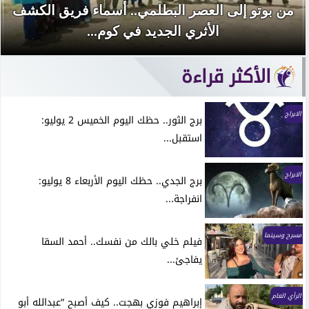
من بوتو إلى العصر البطلمي.. أسماء فريق الكشف
الأثري الجديد في كوم...
الأكثر قراءة
الابراج
برج الثور.. حظك اليوم الخميس 2 يوليو:
استقبل...
الابراج
برج الجدي.. حظك اليوم الأربعاء 8 يوليو:
انفراجة...
مسرح وسينما
فيلم خلي بالك من نفسك.. أحمد السقا
يفاجئ...
الرأي العام
إبراهيم فوزي بهجت.. كيف أصبح “عبدالله أبو