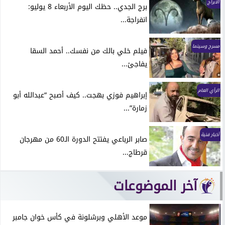
الابراج
برج الجدي.. حظك اليوم الأربعاء 8 يوليو:
انفراجة...
مسرح وسينما
فيلم خلي بالك من نفسك.. أحمد السقا
يفاجئ...
الرأي العام
إبراهيم فوزي بهجت.. كيف أصبح “عبدالله أبو
زمارة”...
أخبار فنية
صابر الرباعي يفتتح الدورة الـ60 من مهرجان
قرطاج...
آخر الموضوعات
موعد الأهلي وبرشلونة في كأس خوان جامبر