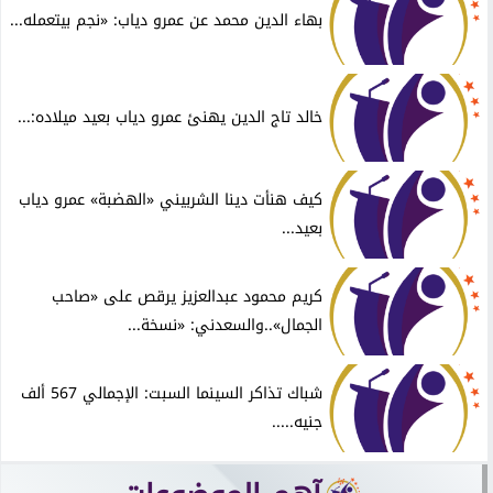
بهاء الدين محمد عن عمرو دياب: «نجم بيتعمله...
خالد تاج الدين يهنئ عمرو دياب بعيد ميلاده:...
كيف هنأت دينا الشربيني «الهضبة» عمرو دياب
بعيد...
كريم محمود عبدالعزيز يرقص على «صاحب
الجمال»..والسعدني: «نسخة...
شباك تذاكر السينما السبت: الإجمالي 567 ألف
جنيه.....