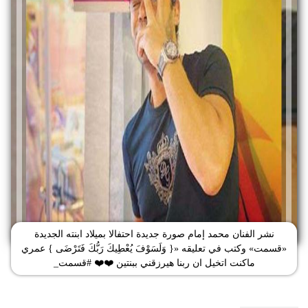
نشر الفنان محمد إمام صورة جديدة احتفالا بميلاد ابنته الجديدة
«قسمت» وكتب في تعليقه «{ وَلَسَوْفَ يُعْطِيكَ رَبُّكَ فَتَرْضَى } عمري
ماكنت اتخيل ان ربنا هيرزقني ببنتين ❤️❤️ #قسمت_