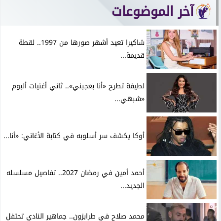
آخر الموضوعات
شاكيرا تعيد أشهر صورها من 1997.. لقطة
قديمة...
لطيفة تطرح «أنا بعجبني».. ثاني أغنيات ألبوم
«شبهي...
أوكا يكشف سر أسلوبه في كتابة الأغاني: «أنا...
أحمد أمين في رمضان 2027.. تفاصيل مسلسله
الجديد...
محمد صلاح في طرابزون.. جماهير النادي تحتفل