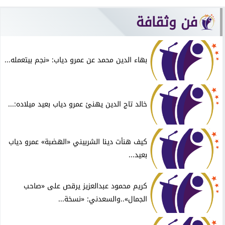
فن وثقافة
بهاء الدين محمد عن عمرو دياب: «نجم بيتعمله...
خالد تاج الدين يهنئ عمرو دياب بعيد ميلاده:...
كيف هنأت دينا الشربيني «الهضبة» عمرو دياب
بعيد...
كريم محمود عبدالعزيز يرقص على «صاحب
الجمال»..والسعدني: «نسخة...