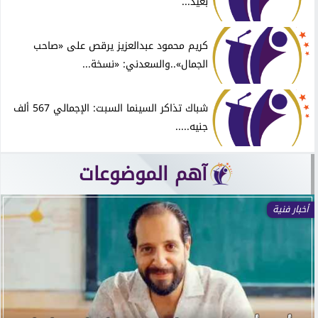
بعيد...
كريم محمود عبدالعزيز يرقص على «صاحب
الجمال»..والسعدني: «نسخة...
شباك تذاكر السينما السبت: الإجمالي 567 ألف
جنيه.....
آهم الموضوعات
أخبار فنية