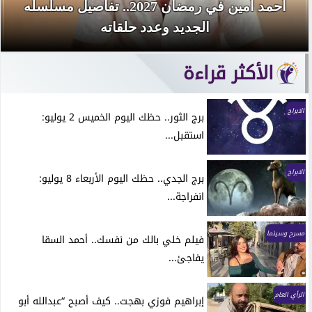
أحمد أمين في رمضان 2027.. تفاصيل مسلسله
الجديد وعدد حلقاته
الأكثر قراءة
الابراج
برج الثور.. حظك اليوم الخميس 2 يوليو:
استقبل...
الابراج
برج الجدي.. حظك اليوم الأربعاء 8 يوليو:
انفراجة...
مسرح وسينما
فيلم خلي بالك من نفسك.. أحمد السقا
يفاجئ...
الرأي العام
إبراهيم فوزي بهجت.. كيف أصبح “عبدالله أبو