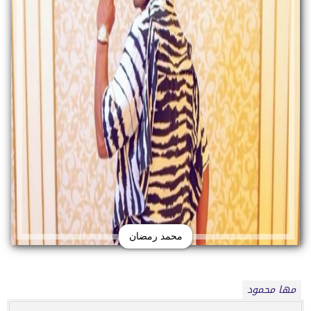
محمد رمضان
مها محمود