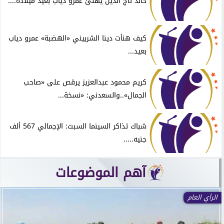
خالد تاج الدين يهنئ عمرو دياب بعيد ميلاده:...
كيف هنأت دينا الشربيني «الهضبة» عمرو دياب
بعيد...
كريم محمود عبدالعزيز يرقص على «صاحب
الجمال»..والسعدني: «نسخة...
شباك تذاكر السينما السبت: الإجمالي 567 ألف
جنيه.....
آهم الموضوعات
الرأي العام