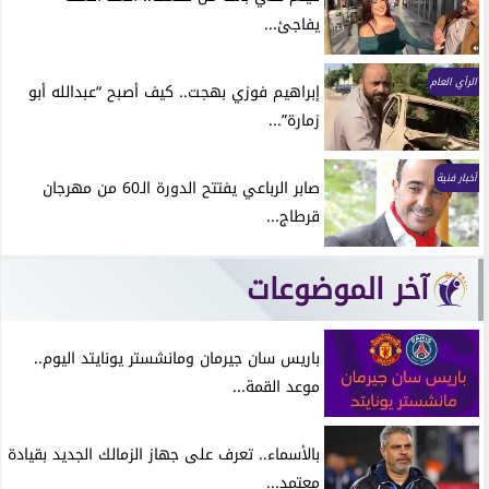
يفاجئ...
الرأي العام
إبراهيم فوزي بهجت.. كيف أصبح “عبدالله أبو
زمارة”...
أخبار فنية
صابر الرباعي يفتتح الدورة الـ60 من مهرجان
قرطاج...
آخر الموضوعات
باريس سان جيرمان ومانشستر يونايتد اليوم..
موعد القمة...
بالأسماء.. تعرف على جهاز الزمالك الجديد بقيادة
معتمد...