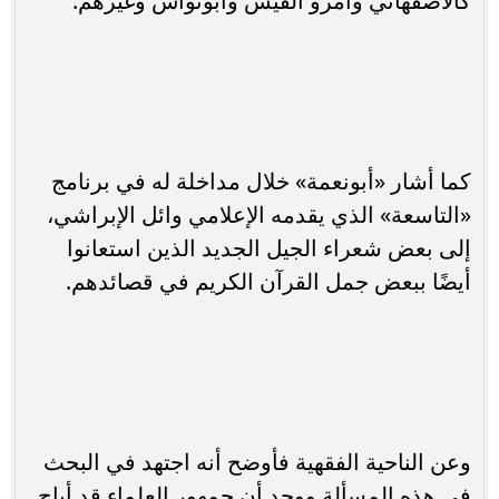
كالأصفهاني وامرؤ القيس وأبونواس وغيرهم.
كما أشار «أبونعمة» خلال مداخلة له في برنامج
«التاسعة» الذي يقدمه الإعلامي وائل الإبراشي،
إلى بعض شعراء الجيل الجديد الذين استعانوا
أيضًا ببعض جمل القرآن الكريم في قصائدهم.
وعن الناحية الفقهية فأوضح أنه اجتهد في البحث
في هذه المسألة ووجد أن جمهور العلماء قد أباح