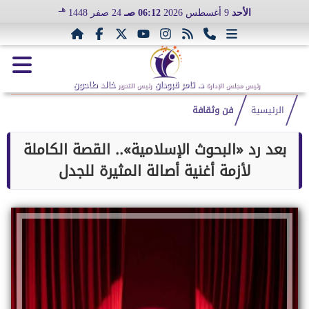
هـ
الأحد
9 أغسطس 2026
06:12 صـ
24 صفر 1448
د. تامر قبودان
خالد طاحون
رئيس مجلس الإدارة
رئيس التحرير
الرئيسية
فن وثقافة
بعد رد «البحوث الإسلامية».. القصة الكاملة
لأزمة أغنية أصالة المثيرة للجدل