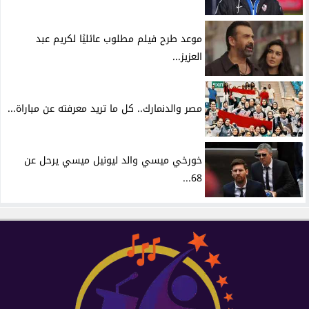
موعد طرح فيلم مطلوب عائليًا لكريم عبد
العزيز...
مصر والدنمارك.. كل ما تريد معرفته عن مباراة...
خورخي ميسي والد ليونيل ميسي يرحل عن
68...