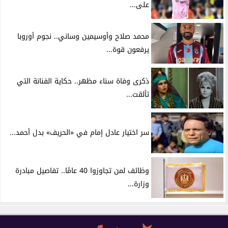
على...
محمد صلاح وأوسيمين وساني.. نجوم أوروبا
يرفعون قوة...
ذكرى وفاة سناء مظهر.. حكاية الفنانة التي
تألقت...
سر اختيار عادل إمام في «الحريف» بدل أحمد...
وظائف لمن تجاوزوا 40 عامًا.. تفاصيل مبادرة
وزارة...