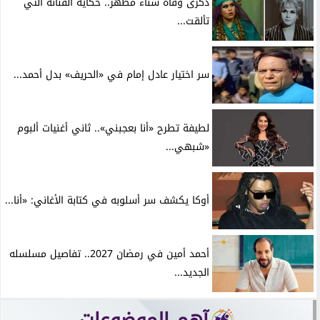
ذكرى وفاة سناء مظهر.. حكاية الفنانة التي
تألقت...
سر اختيار عادل إمام في «الحريف» بدل أحمد...
لطيفة تطرح «أنا بعجبني».. ثاني أغنيات ألبوم
«شبهي...
أوكا يكشف سر أسلوبه في كتابة الأغاني: «أنا...
أحمد أمين في رمضان 2027.. تفاصيل مسلسله
الجديد...