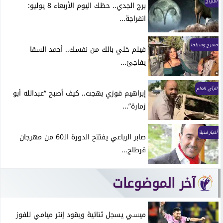
الابراج
برج الجدي.. حظك اليوم الأربعاء 8 يوليو:
انفراجة...
مسرح وسينما
فيلم خلي بالك من نفسك.. أحمد السقا
يفاجئ...
الرأي العام
إبراهيم فوزي بهجت.. كيف أصبح “عبدالله أبو
زمارة”...
أخبار فنية
صابر الرباعي يفتتح الدورة الـ60 من مهرجان
قرطاج...
آخر الموضوعات
ميسي يسجل ثنائية ويقود إنتر ميامي للفوز