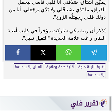
يِمكِن أشتاق، صَدِّقني أنا قَلبي قاسي بيِحمل
الفْراق، ما بَدّي تِشتاقْلي وَلا بَدّي تِرجَعلي، أنا مِن
دونَك قَلبي رِجعِتلُه الرّوح".
يُذكر أن زينة مكي شاركت مؤخراً في كليب أغنية
الفنان راغب علامة الجديدة "التقيل تقيل".
أغنية الليلة حلوة
أغنية صحة وعافية
الفنان راغب علامة
راغب علامة
تقرير فني