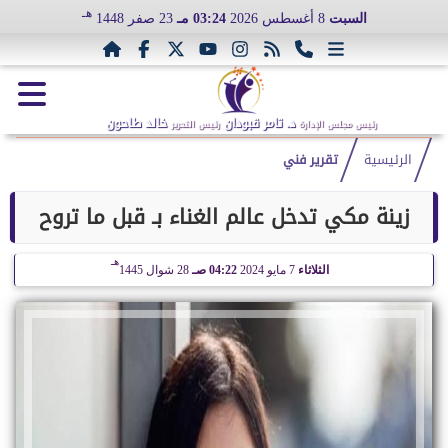
هـ
السبت
8 أغسطس 2026
03:24 مـ
23 صفر 1448
د. تامر قبودان
خالد طاحون
رئيس مجلس الإدارة
رئيس التحرير
الرئيسية
تقرير فني
زينة مكي تدخل عالم الغناء بـ قبل ما تروح
هـ
الثلاثاء
7 مايو 2024
04:22 صـ
28 شوال 1445