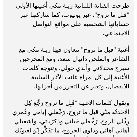
طرحت الفنانة اللبنانية زينة مكي أغنيتها الأولى
"قبل ما تروح"، عبر يوتيوب، كما شاركتها عبر
حساباتها الشخصية على مواقع التواصل
الاجتماعي.
أغنية "قبل ما تروح" تتعاون فيها زينة مكي مع
الشاعر والملحن دانيال سعد، ومع المخرجين
سيرج مجدلاني وأندي خولي، وتتوجه كلمات
الأغنية إلى كل امرأة عانت الآثار السلبية
للانفصال، وتعبر عن التحرر من أحزانها.
وتقول كلمات الأغنية "قَبِل ما تروح رَجِّع كِل
الاخَدتُه مِنّي قبل ما تروح، رَجِّعلي إيامي وعُمري
رِدِّلي الروح، رَجِّعلي حَياتي وذِكرَياتي، واشفيلي
آهاتي آهاتي وداوي الجروح، ما تفَكِّر إنّو لعيونَك