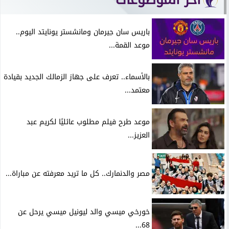
باريس سان جيرمان ومانشستر يونايتد اليوم..
موعد القمة...
بالأسماء.. تعرف على جهاز الزمالك الجديد بقيادة
معتمد...
موعد طرح فيلم مطلوب عائليًا لكريم عبد
العزيز...
مصر والدنمارك.. كل ما تريد معرفته عن مباراة...
خورخي ميسي والد ليونيل ميسي يرحل عن
68...