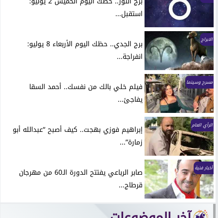
برج الثور.. حظك اليوم الخميس 2 يوليو:
استقبل...
الابراج
برج الجدي.. حظك اليوم الأربعاء 8 يوليو:
انفراجة...
مسرح وسينما
فيلم خلي بالك من نفسك.. أحمد السقا
يفاجئ...
الرأي العام
إبراهيم فوزي بهجت.. كيف أصبح “عبدالله أبو
زمارة”...
أخبار فنية
صابر الرباعي يفتتح الدورة الـ60 من مهرجان
قرطاج...
آخر الموضوعات