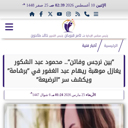
هـ
الإثنين
10 أغسطس 2026
02:39 صـ
25 صفر 1448
د. تامر قبودان
خالد طاحون
رئيس مجلس الإدارة
رئيس التحرير
الرئيسية
أخبار فنية
”بين نرجس وفاتن”.. محمود عبد الشكور
يغازل موهبة ريهام عبد الغفور في ”برشامة”
ويكشف سر ”الرضيعة”
هـ
الأربعاء
25 مارس 2026
01:24 مـ
6 شوال 1447