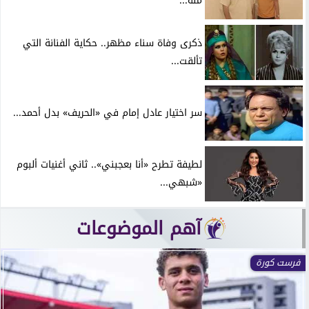
منة...
ذكرى وفاة سناء مظهر.. حكاية الفنانة التي
تألقت...
سر اختيار عادل إمام في «الحريف» بدل أحمد...
لطيفة تطرح «أنا بعجبني».. ثاني أغنيات ألبوم
«شبهي...
آهم الموضوعات
فرست كورة