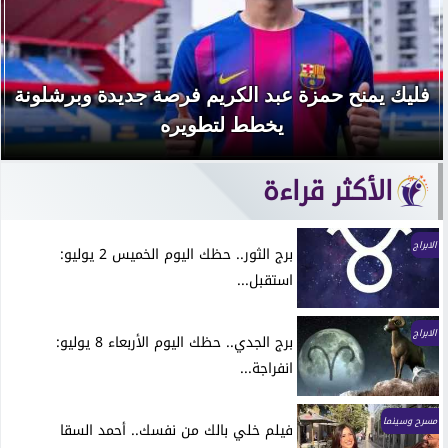
فليك يمنح حمزة عبد الكريم فرصة جديدة وبرشلونة
يخطط لتطويره
الأكثر قراءة
الابراج
برج الثور.. حظك اليوم الخميس 2 يوليو:
استقبل...
الابراج
برج الجدي.. حظك اليوم الأربعاء 8 يوليو:
انفراجة...
مسرح وسينما
فيلم خلي بالك من نفسك.. أحمد السقا