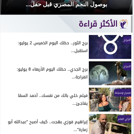
بوصول النجم المصري قبل حفل...
الأكثر قراءة
الابراج
برج الثور.. حظك اليوم الخميس 2 يوليو:
استقبل...
الابراج
برج الجدي.. حظك اليوم الأربعاء 8 يوليو:
انفراجة...
مسرح وسينما
فيلم خلي بالك من نفسك.. أحمد السقا
يفاجئ...
الرأي العام
إبراهيم فوزي بهجت.. كيف أصبح “عبدالله أبو
زمارة”...