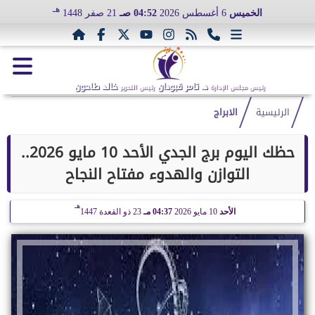
هـ
الخميس
6 أغسطس 2026
04:52 صـ
21 صفر 1448
د. تامر قبودان
خالد طاحون
رئيس مجلس الإدارة
رئيس التحرير
الرئيسية
الابراج
حظك اليوم برج الجدي الأحد 10 مايو 2026..
التوازن والهدوء مفتاح النجاح
هـ
الأحد
10 مايو 2026
04:37 مـ
23 ذو القعدة 1447