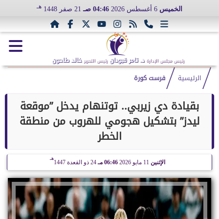
هـ
الخميس
6 أغسطس 2026
04:46 صـ
21 صفر 1448
د. تامر قبودان
خالد طاحون
رئيس مجلس الإدارة
رئيس التحرير
الرئيسية
فرست كورة
بقيادة دي زيربي.. توتنهام يدخل ”موقعة
ليدز” بتشكيل هجومي للهروب من منطقة
الخطر
هـ
الإثنين
11 مايو 2026
06:46 مـ
24 ذو القعدة 1447