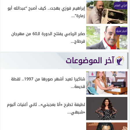
الرأي العام
إبراهيم فوزي بهجت.. كيف أصبح “عبدالله أبو
زمارة”...
أخبار فنية
صابر الرباعي يفتتح الدورة الـ60 من مهرجان
قرطاج...
آخر الموضوعات
شاكيرا تعيد أشهر صورها من 1997.. لقطة
قديمة...
لطيفة تطرح «أنا بعجبني».. ثاني أغنيات ألبوم
«شبهي...