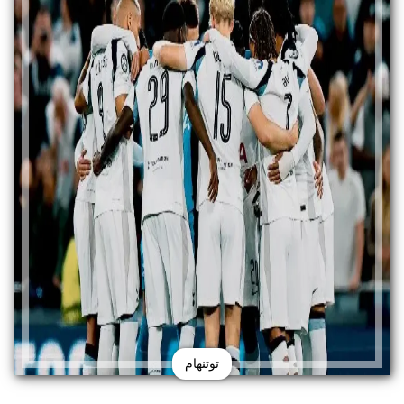
توتنهام