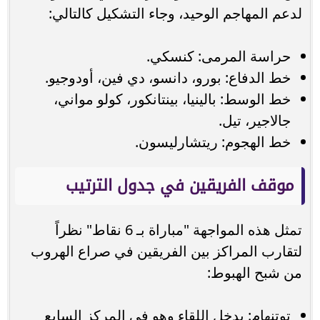
لدعم المهاجم الوحيد، وجاء التشكيل كالتالي:
حراسة المرمى: كنسكي.
خط الدفاع: بورو، دانسو، دي فين، أودوجيو.
خط الوسط: بالينيا، بينتانكور، كولو مواني،
جالاجير، تيل.
خط الهجوم: ريتشارليسون.
موقف الفريقين في جدول الترتيب
تمثل هذه المواجهة "مباراة بـ 6 نقاط" نظراً
لتقارب المراكز بين الفريقين في صراع الهروب
من شبح الهبوط:
توتنهام: يدخل اللقاء وهو في المركز السابع