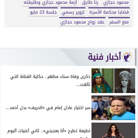
محمود حجازي
رنا طارق
أزمة محمود حجازي وطليقته
قضايا محكمة الأسرة
تزوير رسمي
جلسة 23 مايو
منع السفر
عقد زواج محمود حجازي
أخبار فنية
ذكرى وفاة سناء مظهر.. حكاية الفنانة التي
تألقت...
سر اختيار عادل إمام في «الحريف» بدل أحمد...
لطيفة تطرح «أنا بعجبني».. ثاني أغنيات ألبوم