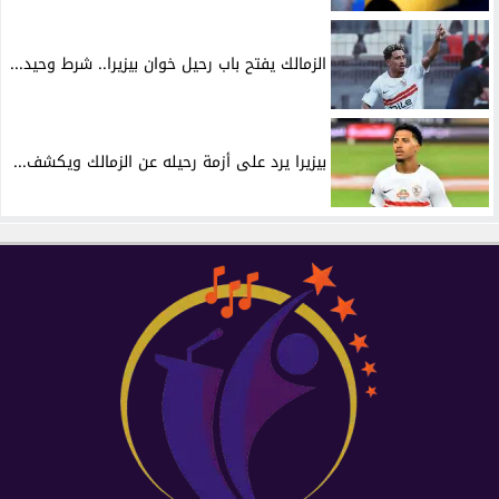
الزمالك يفتح باب رحيل خوان بيزيرا.. شرط وحيد...
بيزيرا يرد على أزمة رحيله عن الزمالك ويكشف...