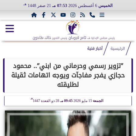
هـ
الخميس
6 أغسطس 2026
07:53 مـ
21 صفر 1448
د. تامر قبودان
خالد طاحون
رئيس مجلس الإدارة
رئيس التحرير
الرئيسية
أخبار فنية
”تزوير رسمي وحرماني من ابني”.. محمود
حجازي يفجر مفاجآت ويوجه اتهامات ثقيلة
لطليقته
هـ
الجمعة
15 مايو 2026
09:45 مـ
28 ذو القعدة 1447