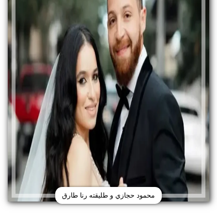
محمود حجازي و طليقته رنا طارق