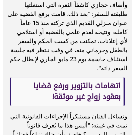
وأضاف حجازي كاشفاً الثغرة التي استغلتها
طليقته للسفر: "بعد ذلك، قامت برفع القضية على
عنوان منزلي القديم الذي تركته منذ 15 عاماً
كاملة، ونتيجة لعدم علمي بالقضية أو استلامي
لأي إعلانات، تمكنت من كسب الحكم والسفر
بالطفل وحرماني منه، في وقت ننتظر فيه جلسة
استئناف حاسمة يوم 23 مايو الجاري لإبطال حكم
السفر ذاته".
اتهامات بالتزوير ورفع قضايا
بعقود زواج غير موثقة!
وتساءل الفنان مستنكراً الإجراءات القانونية التي
تمت في غيبته: "أليس هذا ما يُعرف قانوناً
بالتزوير الرسمي؟ خاصة وأن هناك نزاعاً قضائياً