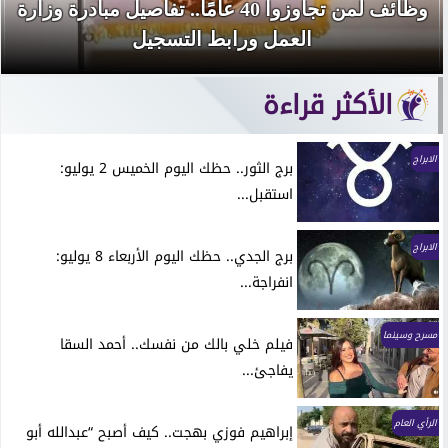
وظائف لمن تجاوزوا 40 عامًا.. تفاصيل مبادرة وزارة
العمل ورابط التسجيل
الأكثر قراءة
الابراج
برج الثور.. حظك اليوم الخميس 2 يوليو:
استقبل...
الابراج
برج الجدي.. حظك اليوم الأربعاء 8 يوليو:
انفراجة...
مسرح وسينما
فيلم خلي بالك من نفسك.. أحمد السقا
يفاجئ...
الرأي العام
إبراهيم فوزي بهجت.. كيف أصبح “عبدالله أبو