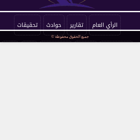
الرأي العام
تقارير
حوادث
تحقيقات
جميع الحقوق محفوظة ©
فرست كورة
اقتصاد
فن وثقافة
مرأة
صحة
مقالات
محافظات
قانون ومحاكم
مجتمع
كوميكس
سوشيال
توك شو
عالمي
أخبار فنية
interview
صحة وجمال
نميمة