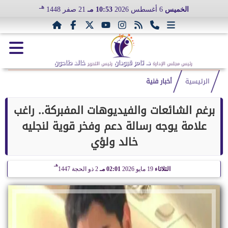
هـ
الخميس
6 أغسطس 2026
10:53 مـ
21 صفر 1448
د. تامر قبودان
خالد طاحون
رئيس مجلس الإدارة
رئيس التحرير
الرئيسية
أخبار فنية
برغم الشائعات والفيديوهات المفبركة.. راغب
علامة يوجه رسالة دعم وفخر قوية لنجليه
خالد ولؤي
هـ
الثلاثاء
19 مايو 2026
02:01 مـ
2 ذو الحجة 1447