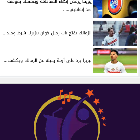
يويفا يرفض إنهاء المقاطعة ويتمسك بموقفه
ضد إنفانتينو.....
الزمالك يفتح باب رحيل خوان بيزيرا.. شرط وحيد...
بيزيرا يرد على أزمة رحيله عن الزمالك ويكشف...