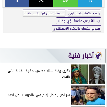
راغب علامة وابنه لؤي
حقيقة تحول ابن راغب علامة
رسالة راغب علامة لؤي وخالد
فيديو مفبرك بالذكاء الاصطناعي
أخبار فنية
ذكرى وفاة سناء مظهر.. حكاية الفنانة التي
تألقت...
سر اختيار عادل إمام في «الحريف» بدل أحمد...