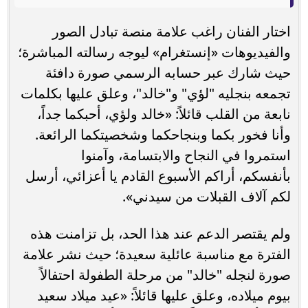
اختار الفنان راغب علامة منصة تبادل الصور
والفيديوهات «إنستغرام» ليوجه رسالته المباشرة؛
حيث شارك عبر حسابه الرسمي صورة دافئة
تجمعه بنجليه "لؤي" و"خالد"، وعلق عليها بكلمات
نابعة من القلب قائلاً: «خالد ولؤي، أحبكما جداً،
وأنا فخور بكما وبنجاحكما وشخصيتكما الرائعة.
استمروا في النجاح والابتسامة، وآمنوا
بأنفسكم، أراكم الأسبوع القادم يا أعزائي، أرسل
لكم آلاف القبلات من سيدني».
ولم يقتصر الدعم عند هذا الحد، بل تزامنت هذه
الفترة مع مناسبة عائلية سعيدة؛ حيث نشر علامة
صورة لنجله "خالد" من مرحلة الطفولة احتفالاً
بيوم ميلاده، وعلق عليها قائلاً: «عيد ميلاد سعيد