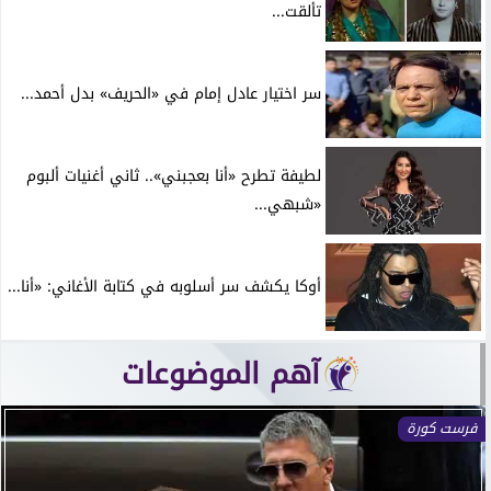
تألقت...
سر اختيار عادل إمام في «الحريف» بدل أحمد...
لطيفة تطرح «أنا بعجبني».. ثاني أغنيات ألبوم
«شبهي...
أوكا يكشف سر أسلوبه في كتابة الأغاني: «أنا...
آهم الموضوعات
فرست كورة