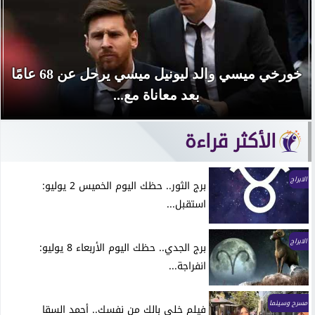
خورخي ميسي والد ليونيل ميسي يرحل عن 68 عامًا
بعد معاناة مع...
الأكثر قراءة
الابراج
برج الثور.. حظك اليوم الخميس 2 يوليو:
استقبل...
الابراج
برج الجدي.. حظك اليوم الأربعاء 8 يوليو:
انفراجة...
مسرح وسينما
فيلم خلي بالك من نفسك.. أحمد السقا