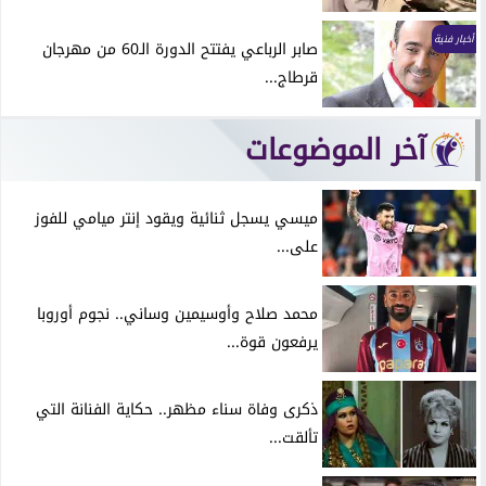
أخبار فنية
صابر الرباعي يفتتح الدورة الـ60 من مهرجان
قرطاج...
آخر الموضوعات
ميسي يسجل ثنائية ويقود إنتر ميامي للفوز
على...
محمد صلاح وأوسيمين وساني.. نجوم أوروبا
يرفعون قوة...
ذكرى وفاة سناء مظهر.. حكاية الفنانة التي
تألقت...