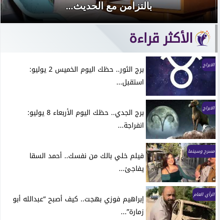
بالتزامن مع الحديث...
الأكثر قراءة
الابراج
برج الثور.. حظك اليوم الخميس 2 يوليو:
استقبل...
الابراج
برج الجدي.. حظك اليوم الأربعاء 8 يوليو:
انفراجة...
مسرح وسينما
فيلم خلي بالك من نفسك.. أحمد السقا
يفاجئ...
الرأي العام
إبراهيم فوزي بهجت.. كيف أصبح “عبدالله أبو
زمارة”...