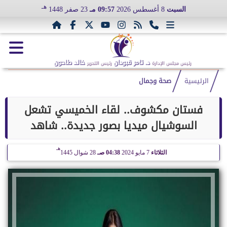
هـ
السبت
8 أغسطس 2026
09:57 مـ
23 صفر 1448
د. تامر قبودان
خالد طاحون
رئيس مجلس الإدارة
رئيس التحرير
الرئيسية
صحة وجمال
فستان مكشوف.. لقاء الخميسي تشعل
السوشيال ميديا بصور جديدة.. شاهد
هـ
الثلاثاء
7 مايو 2024
04:38 صـ
28 شوال 1445