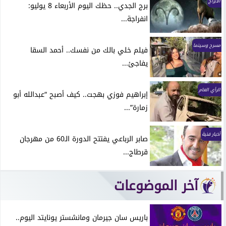
الابراج
برج الجدي.. حظك اليوم الأربعاء 8 يوليو:
انفراجة...
مسرح وسينما
فيلم خلي بالك من نفسك.. أحمد السقا
يفاجئ...
الرأي العام
إبراهيم فوزي بهجت.. كيف أصبح “عبدالله أبو
زمارة”...
أخبار فنية
صابر الرباعي يفتتح الدورة الـ60 من مهرجان
قرطاج...
آخر الموضوعات
باريس سان جيرمان ومانشستر يونايتد اليوم..