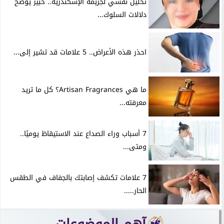
تحليل نفسي لجريمة الإسكندرية.. خبير يوضح
دلالات السلوك...
احذر هذه الأعراض.. 5 علامات قد تشير إلى...
ما هي Artisan Fragrances؟ كل ما تريد
معرفته...
7 أسباب وراء الصداع عند الاستيقاظ يوميًا..
ومتى...
7 علامات تكشف إصابتك بالجفاف في الطقس
الحار.....
آهم الموضوعات