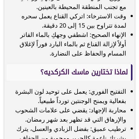
مع تجنب المنطقة المحيطة بالعينين.
وقت الاسترخاء: اتركي القناع يعمل سحره
لمدة تتراوح بين 15 إلى 20 دقيقة.
الإنهاء الصحيح: اشطفي وجهكِ بالماء الفاتر
أولاً لإزالة القناع ثم بالماء البارد فوراً لإغلاق
المسام والحفاظ على النضارة.
لماذا تختارين ماسك الكركديه؟
التفتيح الفوري: يعمل على توحيد لون البشرة
بفعالية ويمنح الوجنتين تورداً طبيعياً.
محاربة الإجهاد: يقضي على علامات الشحوب
والإرهاق التي قد تظهر بعد شهر رمضان.
ترطيب عميق: بفضل الزبادي والعسل، يترك
بشرتكِ ناعمة كالحرير ومحمية من الجفاف.