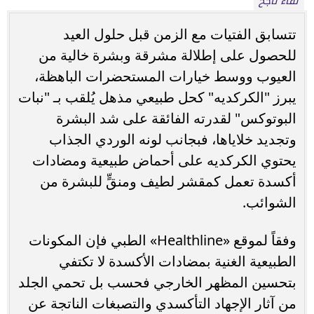
لقاء ناجح
تتسابق الفتيات مع الزمن قبل حلول العيد
للحصول على إطلالة مشرقة وبشرة خالية من
العيوب ووسط خيارات المستحضرات الباهظة،
يبرز "الكركديه" كحل طبيعي مذهل يُلقب بـ "نبات
البوتوكس" لقدرته الفائقة على شد البشرة
وتجديد خلاياها، فبجانب لونه الوردي الجذاب
يحتوي الكركديه على أحماض طبيعية ومضادات
أكسدة تعمل كمقشر لطيف ومنقٍّ للبشرة من
الشوائب.
وفقاً لموقع «Healthline» الطبي فإن المكونات
الطبيعية الغنية بمضادات الأكسدة لا تكتفي
بتحسين المظهر الخارجي فحسب بل تحمي الجلد
من آثار الإجهاد التأكسدي والتصبغات الناتجة عن