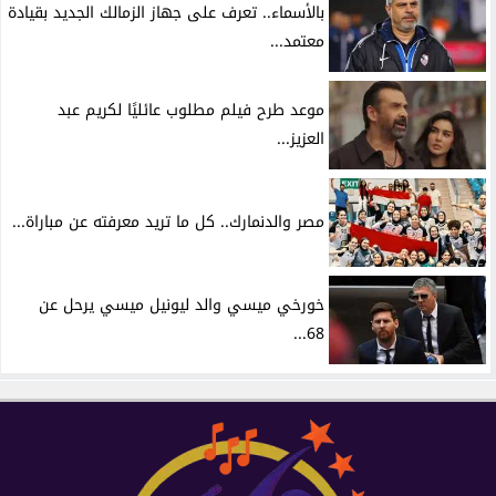
بالأسماء.. تعرف على جهاز الزمالك الجديد بقيادة
معتمد...
موعد طرح فيلم مطلوب عائليًا لكريم عبد
العزيز...
مصر والدنمارك.. كل ما تريد معرفته عن مباراة...
خورخي ميسي والد ليونيل ميسي يرحل عن
68...