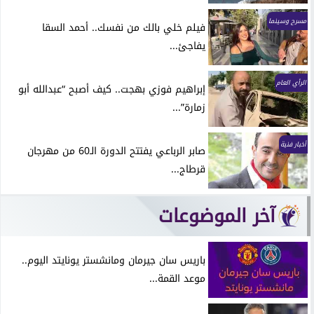
مسرح وسينما
فيلم خلي بالك من نفسك.. أحمد السقا
يفاجئ...
الرأي العام
إبراهيم فوزي بهجت.. كيف أصبح “عبدالله أبو
زمارة”...
أخبار فنية
صابر الرباعي يفتتح الدورة الـ60 من مهرجان
قرطاج...
آخر الموضوعات
باريس سان جيرمان ومانشستر يونايتد اليوم..
موعد القمة...