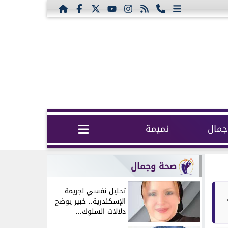
مال
نميمة
صحة وجمال
تحليل نفسي لجريمة
الإسكندرية.. خبير يوضح
دلالات السلوك...