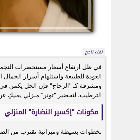
لقاء ناجح
ذكرى وفاة سناء مظهر.. حكاية الفنانة التي
سر اختيار عادل إم
تألقت في 13 فيلمًا ثم...
زكي.. تفاص
العودة للطبيعة واستلهام أسرار الجمال 
ومشرقة كـ "الزجاج" فإن الحل يكمن في دم
الترطيب، لتحضير "تونر" منزلي يغنيكِ عن
مكونات "إكسير النضارة" المنزلي
بخطوات بسيطة وميزانية تقترب من الصفر