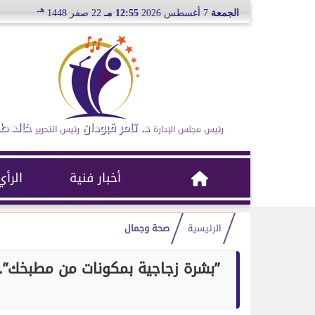
هـ
الجمعة
7 أغسطس 2026
12:55 مـ
22 صفر 1448
د. تامر قبودان
خالد ط
رئيس مجلس الإدارة
رئيس التحرير
أخبار فنية
الرأي
الرئيسية
صحة وجمال
”بشرة زجاجية بمكونات من مطبخك”..