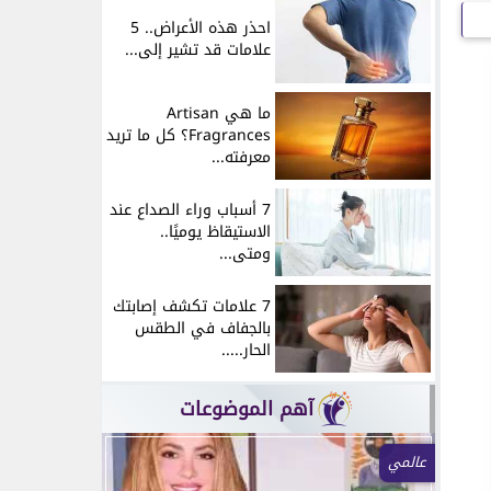
احذر هذه الأعراض.. 5
علامات قد تشير إلى...
ما هي Artisan
Fragrances؟ كل ما تريد
معرفته...
7 أسباب وراء الصداع عند
الاستيقاظ يوميًا..
ومتى...
7 علامات تكشف إصابتك
بالجفاف في الطقس
الحار.....
آهم الموضوعات
عالمي