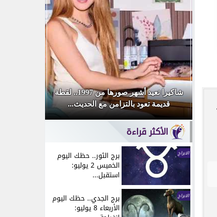
يل مبادرة
شاكيرا تعيد أشهر صورها من 1997.. لقطة
لطيفة تطرح 
قديمة تعود بالتزامن مع الحديث...
«شبهي بال
الأكثر قراءة
الابراج
برج الثور.. حظك اليوم
الخميس 2 يوليو:
استقبل...
الابراج
برج الجدي.. حظك اليوم
الأربعاء 8 يوليو: