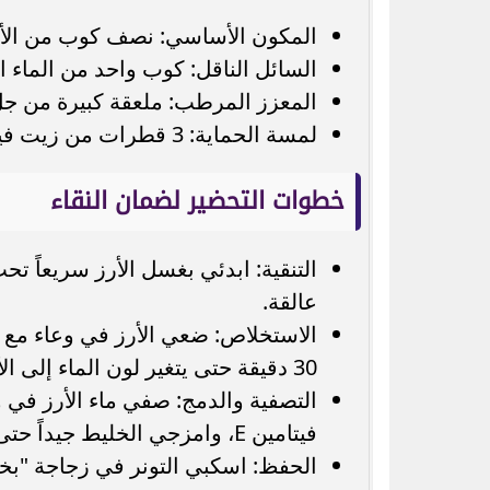
المكون الأساسي: نصف كوب من الأرز 
السائل الناقل: كوب واحد من الماء ال
المعزز المرطب: ملعقة كبيرة من جل ا
لمسة الحماية: 3 قطرات من زيت فيتامين E (اختياري لتعزيز تجديد الخلايا).
خطوات التحضير لضمان النقاء
التنقية: ابدئي بغسل الأرز سريعاً ت
عالقة.
30 دقيقة حتى يتغير لون الماء إلى الأبيض الحليبي.
التصفية والدمج: صفي ماء الأرز في 
فيتامين E، وامزجي الخليط جيداً حتى يتجانس تماماً.
الحفظ: اسكبي التونر في زجاجة "بخا