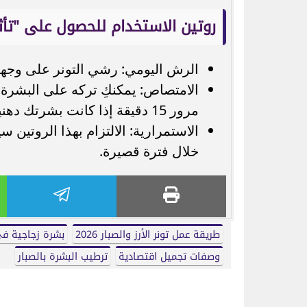
روتين الاستخدام للحصول على "تأثير
الرش اليومي: رشي التونر على وجهك ا
الامتصاص: يمكنكِ تركه على البشرة ل
مرور 15 دقيقة إذا كانت بشرتك دهنية جداً.
الاستمرارية: الالتزام بهذا الروتين 
خلال فترة قصيرة.
طريقة عمل تونر الأرز والصبار 2026
بشرة زجاجية في
وصفات تجميل اقتصادية
ترطيب البشرة بالصبار