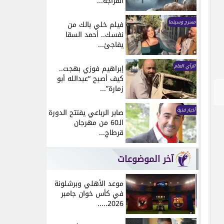
انفراجة...
مسرح وسينما
فيلم خلي بالك من
نفسك.. أحمد السقا
يفاجئ...
الرأي العام
إبراهيم فوزي بهجت..
كيف أصبح “عبدالله أبو
زمارة”...
أخبار فنية
صابر الرباعي يفتتح الدورة
الـ60 من مهرجان
قرطاج...
آخر الموضوعات
موعد الأهلي وبرشلونة
في كأس خوان جامبر
2026.....