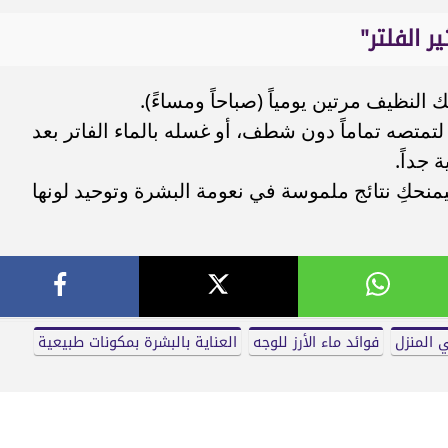
 الفلتر"
لنظيف مرتين يومياً (صباحاً ومساءً).
تمتصه تماماً دون شطف، أو غسله بالماء الفاتر بعد
سيمنحكِ نتائج ملموسة في نعومة البشرة وتوحيد لونها
 المنزل
فوائد ماء الأرز للوجه
العناية بالبشرة بمكونات طبيعية