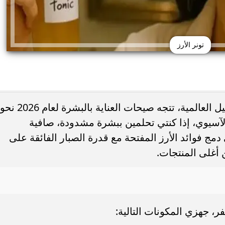
تونر الأرز
ام في «الحريف» بدل أحمد
وظائف لمن تجاوزوا 40 عامًا.. تفاص
في ظل ارتفاع أسعار مستحضرات التجميل العالمية، تتجه صيحات العناية بالبشرة لعام 2026 نحو
يل من كواليس...
وزارة العمل ورابط التسجيل
الآسيوي، إذا كنتي تحلمين ببشرة مشدودة، صافية
ج فوائد الأرز المفتحة مع قدرة الصبار الفائقة على
 أغلى المنتجات.
، جهزي المكونات التالية: