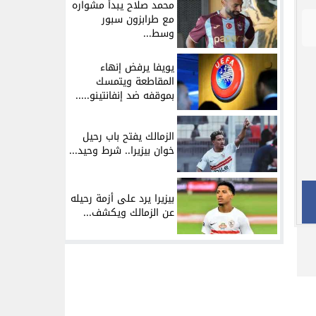
محمد صلاح يبدأ مشواره
مع طرابزون سبور
وسط...
يويفا يرفض إنهاء
المقاطعة ويتمسك
بموقفه ضد إنفانتينو.....
الزمالك يفتح باب رحيل
خوان بيزيرا.. شرط وحيد...
بيزيرا يرد على أزمة رحيله
عن الزمالك ويكشف...