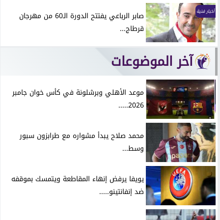
أخبار فنية
صابر الرباعي يفتتح الدورة الـ60 من مهرجان
قرطاج...
آخر الموضوعات
موعد الأهلي وبرشلونة في كأس خوان جامبر
2026.....
محمد صلاح يبدأ مشواره مع طرابزون سبور
وسط...
يويفا يرفض إنهاء المقاطعة ويتمسك بموقفه
ضد إنفانتينو.....