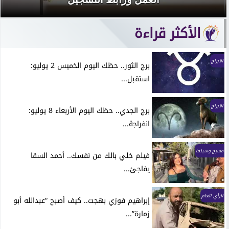
الأكثر قراءة
الابراج
برج الثور.. حظك اليوم الخميس 2 يوليو:
استقبل...
الابراج
برج الجدي.. حظك اليوم الأربعاء 8 يوليو:
انفراجة...
مسرح وسينما
فيلم خلي بالك من نفسك.. أحمد السقا
يفاجئ...
الرأي العام
إبراهيم فوزي بهجت.. كيف أصبح “عبدالله أبو
زمارة”...