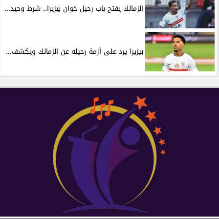
الزمالك يفتح باب رحيل خوان بيزيرا.. شرط وحيد...
بيزيرا يرد على أزمة رحيله عن الزمالك ويكشف...