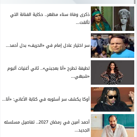
ذكرى وفاة سناء مظهر.. حكاية الفنانة التي
تألقت...
سر اختيار عادل إمام في «الحريف» بدل أحمد...
لطيفة تطرح «أنا بعجبني».. ثاني أغنيات ألبوم
«شبهي...
أوكا يكشف سر أسلوبه في كتابة الأغاني: «أنا...
أحمد أمين في رمضان 2027.. تفاصيل مسلسله
الجديد...