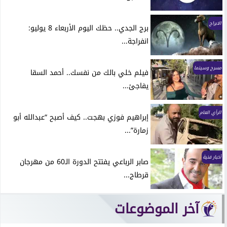
الابراج
برج الجدي.. حظك اليوم الأربعاء 8 يوليو:
انفراجة...
مسرح وسينما
فيلم خلي بالك من نفسك.. أحمد السقا
يفاجئ...
الرأي العام
إبراهيم فوزي بهجت.. كيف أصبح “عبدالله أبو
زمارة”...
أخبار فنية
صابر الرباعي يفتتح الدورة الـ60 من مهرجان
قرطاج...
آخر الموضوعات