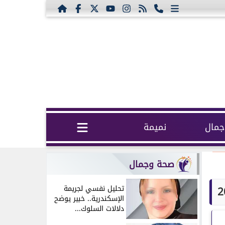
مال
نميمة
صحة وجمال
تحليل نفسي لجريمة
الإسكندرية.. خبير يوضح
دلالات السلوك...