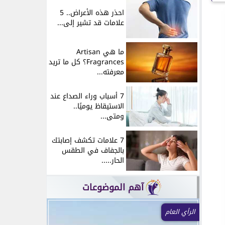
احذر هذه الأعراض.. 5
علامات قد تشير إلى...
ما هي Artisan
Fragrances؟ كل ما تريد
معرفته...
7 أسباب وراء الصداع عند
الاستيقاظ يوميًا..
ومتى...
7 علامات تكشف إصابتك
بالجفاف في الطقس
الحار.....
آهم الموضوعات
م
أخبار فنية