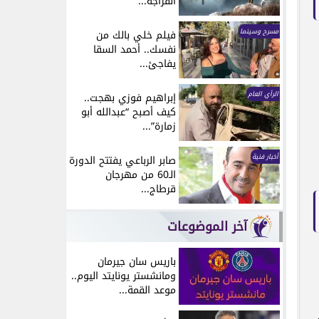
انفراجة...
مسرح وسينما
فيلم خلي بالك من
نفسك.. أحمد السقا
يفاجئ...
الرأي العام
إبراهيم فوزي بهجت..
كيف أصبح “عبدالله أبو
زمارة”...
أخبار فنية
صابر الرباعي يفتتح الدورة
الـ60 من مهرجان
قرطاج...
آخر الموضوعات
باريس سان جيرمان
ومانشستر يونايتد اليوم..
موعد القمة...