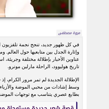
مروة مصطفى
في كل ظهور جديد، تنجح نجمة تلفزيون ا
م مطلوب عائليًا لكريم عبد
خورخي ميسي والد ليونيل ميسي ي
وإثارة الجدل بين متابعيها حول العالم. 
اسمين صبري في صيف...
68 عامًا بعد معاناة مع...
عناوين الأخبار بإطلالة مختلفة وجريئة،
تاريخ هوليوود، الراحلة مارلين مونرو.
الإطلالة الجديدة لم تمر مرور الكرام، 
وسط إشادات من محبي الموضة والأزياء ا
بطابع عصري يتناسب مع توجهات الموضة ا
قصة شعر جديدة مستوحاة من 