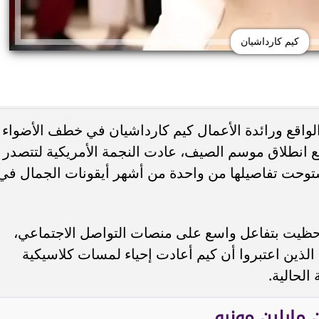
كيم كارداشيان
لواقع ورائدة الأعمال كيم كارداشيان في خطف الأضواء
رحل عن
موعد عرض فيلم محمود التاني في مصر
من بوت
ومع انطلاق موسم الصيف، عادت النجمة الأمريكية لتتصدر
والدول العربية بعد تقديم موعد...
ا
 استوحت تفاصيلها من واحدة من أشهر أيقونات الجمال في
إذ حظيت بتفاعل واسع على منصات التواصل الاجتماعي،
لذين اعتبروا أن كيم أعادت إحياء لمسات كلاسيكية
لحالية.
مارلين مونرو