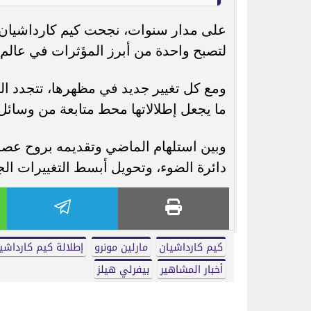
على مدار سنوات، نجحت كيم كارداشيان ف
لتصبح واحدة من أبرز المؤثرات في عالم ا
ومع كل تغيير جديد في مظهرها، تتجدد ال
ما يجعل إطلالاتها محط متابعة من وسائل 
وبين استلهام الماضي وتقديمه بروح عصرية
دائرة الضوء، وتحويل أبسط التغييرات ال
كيم كارداشيان
مارلين مونرو
إطلالة كيم كارداشي
أخبار المشاهير
بيفرلي هيلز