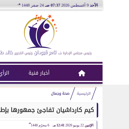
هـ
الأحد
9 أغسطس 2026
07:37 صـ
24 صفر 1448
د. تامر قبودان
خالد ط
رئيس مجلس الإدارة
رئيس التحرير
أخبار فنية
الرأي
الرئيسية
صحة وجمال
كيم كارداشيان تفاجئ جمهورها بإطلال
هـ
الإثنين
22 يونيو 2026
12:41 مـ
6 محرّم 1448