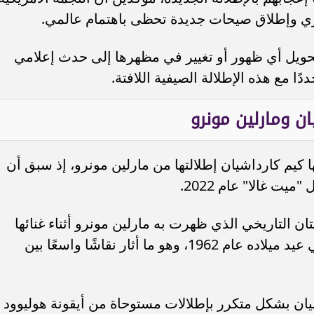
ري وإطلاق صيحات جديدة تحظى باهتمام عالمي.
حويل أي ظهور أو تغيير في مظهرها إلى حدث إعلامي
ا مع هذه الإطلالة الصيفية اللافتة.
ن ومارلين مونرو
ها كيم كارداشيان إطلالتها من مارلين مونرو، إذ سبق أن
يت غالا" عام 2022.
 التاريخي الذي ظهرت به مارلين مونرو أثناء غنائها
للرئيس الأمريكي الراحل جون كينيدي في عيد ميلاده عام 1962، وهو ما أثار نقاشًا واسعًا بين
ان بشكل متكرر بإطلالات مستوحاة من أيقونة هوليوود