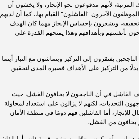
لمرتبة، لأنهم مدفوعون نحو الإنجاز، ولا يخشون أن
موظفون الآخرون "الفاشلون" القيام بها.. كما أن لديهم
 تحقيقه، ويشعرون بإحساس الإنجاز مهما كان الهدف
حون بأنفسهم وبأهدافهم وهذا يمنحهم القدرة على
لناجحين يفتقرون إلى التركيز ويتماشون مع التيار أينما
دلًا من التركيز على الأهداف قصيرة المدى لتحقيق
ف الفاشل في أن الناجحون لا يخافون الفشل، حيث
ون التحديات، لكنهم لا يزالون على استعداد لمحاولة
ال للإنجاز، أما الفاشلين فهم دومًا في منطقة الأمان
م يخافون من الفشل.
د راتب، أن يكون منتجًا ويستشعر قيمة ذاته، أما الفاش