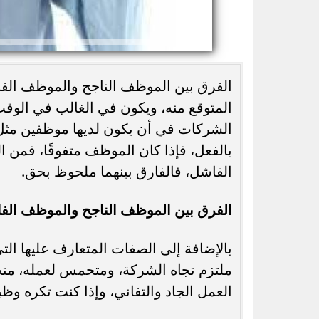
الفرق بين الموظف الناجح والموظف الفا
المتوقع منه، ويكون في الغالب في الوقت 
الشركات في أن يكون لديها موظفين مثل ه
سر اختيار عادل إمام في «الحريف» بدل أحمد
بالفعل، فإذا كان الموظف متفوقًا، فمن ا
زكي.. تفاصيل من كواليس...
وزارة العم
الفاشل، فالفارق بينهما ملحوظ بحق.
الفرق بين الموظف الناجح والموظف الف
بالإضافة إلى الصفات المتعارف عليها ال
ملتزم تجاه الشركة، ومتحمس لعمله، متحف
العمل الجاد والتفاني، وإذا كنت تكره وظيف