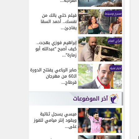
انفراجة...
مسرح وسينما
فيلم خلي بالك من
نفسك.. أحمد السقا
يفاجئ...
الرأي العام
إبراهيم فوزي بهجت..
كيف أصبح “عبدالله أبو
زمارة”...
أخبار فنية
صابر الرباعي يفتتح الدورة
الـ60 من مهرجان
قرطاج...
آخر الموضوعات
ميسي يسجل ثنائية
ويقود إنتر ميامي للفوز
على...
ل