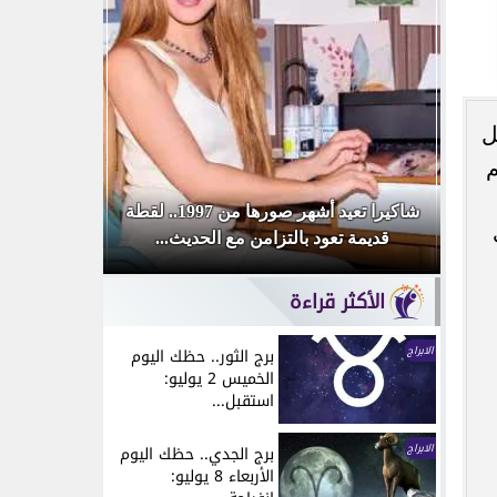
ل
م
ا من 1997.. لقطة
لطيفة تطرح «أنا بعجبني».. ثاني أغنيات ألبوم
أوكا يكشف س
«شبهي بالمللي» وتفاصيل الـ13 أغنية
الأكثر قراءة
الابراج
برج الثور.. حظك اليوم
الخميس 2 يوليو:
استقبل...
الابراج
برج الجدي.. حظك اليوم
الأربعاء 8 يوليو: