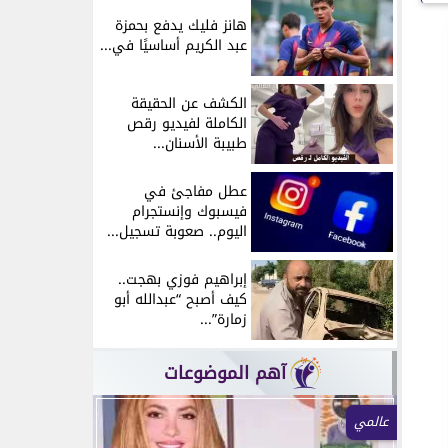
هانز فليك يدفع بحمزة
عبد الكريم أساسيًا في...
الكشف عن الحقيقة
الكاملة لفيديو رقص
طبيبة الأسنان...
عطل مفاجئ في
فيسبوك وإنستجرام
اليوم.. صعوبة تسجيل...
إبراهيم فوزي بهجت..
كيف أصبح “عبدالله أبو
زمارة”...
آهم الموضوعات
أخبار فنية