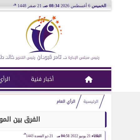
هـ
الخميس
6 أغسطس 2026
08:34 صـ
21 صفر 1448
د. تامر قبودان
خالد ط
رئيس مجلس الإدارة
رئيس التحرير
أخبار فنية
الرأي
الرئيسية
الرأي العام
الفرق بين الم
هـ
الثلاثاء
21 يونيو 2022
04:51 مـ
21 ذو القعدة 1443