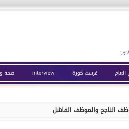
احون
 العام
فرست كورة
interview
صحة وج
وظف الناجح والموظف الفاشل