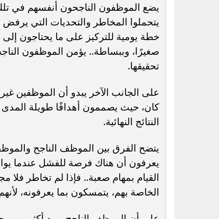
يضع الموظفون الناجحون أنفسهم في تلك ا
يتحملوا المخاطر والتحديات التي يرفض ال
خطة يومية للتركيز على ما يحتاجون إلى
صغيرًا، وببساطة.. يؤمن الموظفون الناج
تحقيقها.
على الجانب الآخر يبدو أن الموظفين غير ا
كان، حيث يصممون أهدافًا طويلة المدى ب
النتائج النهائية.
يتضح الفرق بين الموظف الناجح والموظ
يعرفون أن هناك فرصة للفشل عندما يواجه
القيام بمهام صعبة.. فإذا لم تخاطر فلا مج
الخاصة بهم، يتمسكون بما يعرفونه، لأنه
على أن الموظف الناجح يريد أكثر من مجر