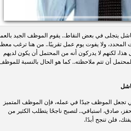
شل يتجلى في بعض النقاط.. يقوم الموظف الجيد بالعم
المحدد، ولا يفوت يوم عمل تقريبًا.. من هنا ترغب معظ
ذا، لكنهم لا يدركون أنه من المحتمل أن يكون لديهم
وظائف لمن تجاوزوا 40 عامًا.. تفاصيل مبادرة
شاكيرا تعيد أشهر صوره
لمحتمل أن تتم ملاحظته.. كما هو الحال بالنسبة للموظف
ل ورابط التسجيل
قديمة تعود بالتزامن مع الحديث...
اشل
تي تجعل الموظف جيدًا في عمله، فإن الموظف المتميز
ز، صادق، استباقي.. لتصبح ناجحًا يتطلب الكثير من
تك، فلن تنجح أبدًا.