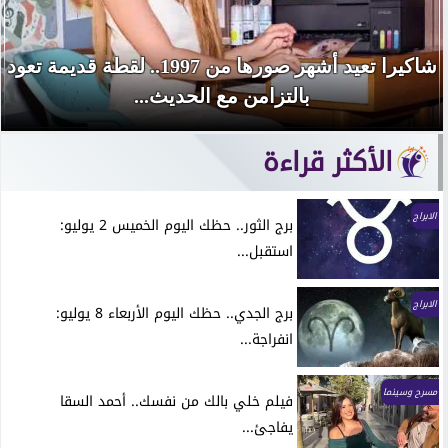
شاكيرا تعيد أشهر صورها من 1997.. لقطة قديمة تعود
بالتزامن مع الحديث...
الأكثر قراءة
الابراج
برج الثور.. حظك اليوم الخميس 2 يوليو:
استقبل...
الابراج
برج الجدي.. حظك اليوم الأربعاء 8 يوليو:
انفراجة...
مسرح وسينما
فيلم خلي بالك من نفسك.. أحمد السقا
يفاجئ...