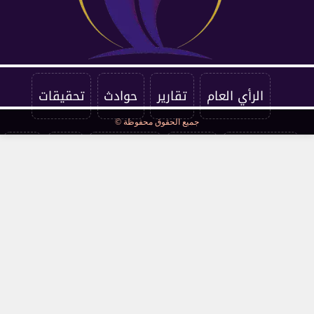
الرأي العام
تقارير
حوادث
تحقيقات
جميع الحقوق محفوظة ©
فرست كورة
اقتصاد
فن وثقافة
مرأة
صحة
مقالات
محافظات
قانون ومحاكم
مجتمع
كوميكس
سوشيال
توك شو
عالمي