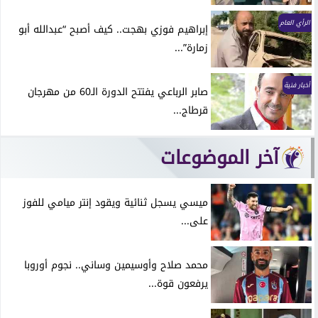
الرأي العام
إبراهيم فوزي بهجت.. كيف أصبح “عبدالله أبو
زمارة”...
أخبار فنية
صابر الرباعي يفتتح الدورة الـ60 من مهرجان
قرطاج...
آخر الموضوعات
ميسي يسجل ثنائية ويقود إنتر ميامي للفوز
على...
محمد صلاح وأوسيمين وساني.. نجوم أوروبا
يرفعون قوة...