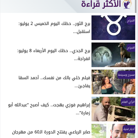
الأكثر قراءة
الابراج
برج الثور.. حظك اليوم الخميس 2 يوليو:
استقبل...
الابراج
برج الجدي.. حظك اليوم الأربعاء 8 يوليو:
انفراجة...
مسرح وسينما
فيلم خلي بالك من نفسك.. أحمد السقا
يفاجئ...
الرأي العام
إبراهيم فوزي بهجت.. كيف أصبح “عبدالله أبو
زمارة”...
أخبار فنية
صابر الرباعي يفتتح الدورة الـ60 من مهرجان