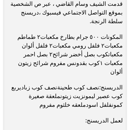
قدمت الشيف وسام القاضي ، عبر ص الشخصية
بموقع التواصل الاجتماعي فيسبوك ،دريسنج
سلطة الرنجة.
المكونات ٥٠٠ جرام بطارخ مكعبات٢ طماطم
مكعبات٢ فلفل رومي مكعبات٢ فلفل ألوان
مكعباتكوب بصل أخضر شرائح٢ بصل احمر
مكعبات ١كوب بقدونس مفروم شرائح زيتون
ألوان
الدريسنج:نصف كوب طحينةنصف كوب زباديربع
كوب عصير ليمونزيت زيتونملعقة صغيرة
كمونفلفل اسودملعقه خلثوم مفروم
لعمل الدريسنج: