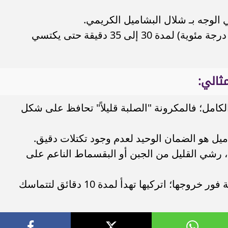
الوجه بـ شلال البشاميل الكريمي.
أدخلي الصينية إلى فرن ساخن (180 درجة مئوية) لمدة 30 إلى 35 دقيقة حتى يكتسي
كامل؛ فالمكرونة "الصلبة قليلاً" تحافظ على شكل
يل هو الضمان الوحيد لعدم وجود تكتلات دقيق.
، رشي القليل من الجبن أو البقسماط الناعم على
التقديم الاحترافي: لا تقطعي الصينية فور خروجها؛ اتركيها تهدأ لمدة 10 دقائق لتتماسك