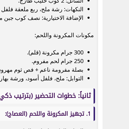
السائل: 2 كوب حليب طازج.
النكهات: رشة ملح، ربع ملعقة فلفل
الإضافة الاختيارية: نصف كوب جبن م
مكونات المكرونة واللحم:
300 جرام مكرونة (قلم).
250 جرام لحم مفروم.
بصلة مفرومة ناعم + فص ثوم مهرو
التوابل: ملح، فلفل أسود، ورشة بها
ثانياً: خطوات التحضير (بترتيب ذكي
1. تجهيز المكرونة واللحم (العصاج):