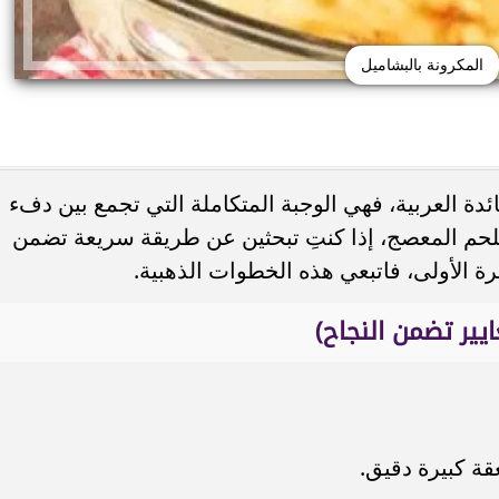
المكرونة بالبشاميل
دة العربية، فهي الوجبة المتكاملة التي تجمع بين دفء
هر.. حكاية الفنانة التي
سر اختيار عادل إمام في «الحريف» بدل 
حم المعصج، إذا كنتِ تبحثين عن طريقة سريعة تضمن
ثم...
زكي.. تفاصيل من كواليس...
لمرة الأولى، فاتبعي هذه الخطوات الذهبية.
ايير تضمن النجاح)