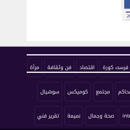
فرست كورة
اقتصاد
فن وثقافة
مرأة
حاكم
مجتمع
كوميكس
سوشيال
int
صحة وجمال
نميمة
تقرير فني