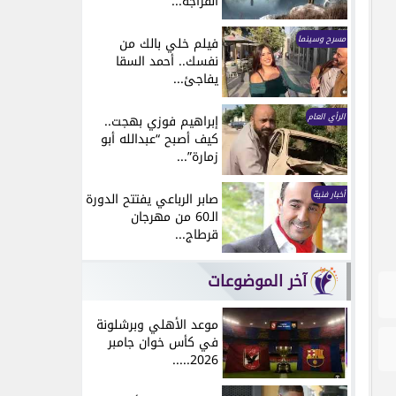
انفراجة...
مسرح وسينما
فيلم خلي بالك من
نفسك.. أحمد السقا
يفاجئ...
الرأي العام
إبراهيم فوزي بهجت..
كيف أصبح “عبدالله أبو
زمارة”...
أخبار فنية
صابر الرباعي يفتتح الدورة
الـ60 من مهرجان
قرطاج...
آخر الموضوعات
موعد الأهلي وبرشلونة
في كأس خوان جامبر
2026.....