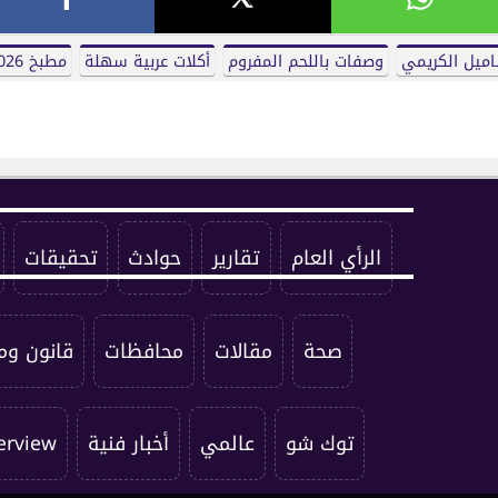
ميل الكريمي
وصفات باللحم المفروم
أكلات عربية سهلة
مطبخ 2026
الرأي العام
تقارير
حوادث
تحقيقات
صحة
مقالات
محافظات
قانون وم
توك شو
عالمي
أخبار فنية
erview