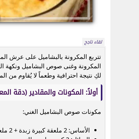
لقاء ناجح
تتربع المكرونة بالبشاميل على عرش المائ
بيزيرا يرد على أزمة رحيله عن الزمالك
ذكرى وفاة سناء مظ
المكرونة وغنى صوص البشاميل ونكهة الل
ويكشف تفاصيل العرض والاتفاق مع...
تألقت في 13 فيلمًا 
لكِ نتيجة احترافية وطعماً لا يُقاوم من ا
أولاً: المكونات والمقادير (دقة المع
مكونات صوص البشاميل الغني:
الأساس: 2 ملعقة كبيرة زبدة + 2 ملعقة كبيرة دقيق.