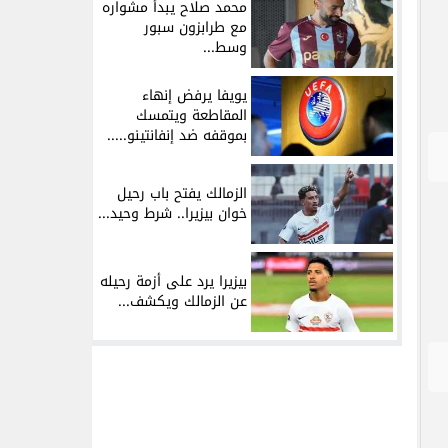
محمد صلاح يبدأ مشواره
مع طرابزون سبور
وسط...
يويفا يرفض إنهاء
المقاطعة ويتمسك
بموقفه ضد إنفانتينو.....
الزمالك يفتح باب رحيل
خوان بيزيرا.. شرط وحيد...
بيزيرا يرد على أزمة رحيله
عن الزمالك ويكشف...