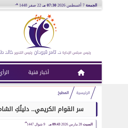
هـ
الجمعة
7 أغسطس 2026
07:30 مـ
22 صفر 1448
د. تامر قبودان
خالد ط
رئيس مجلس الإدارة
رئيس التحرير
أخبار فنية
الرأي
الرئيسية
المطبخ
سر القوام الكريمي.. دليلُكِ الش
هـ
السبت
28 مارس 2026
09:43 مـ
9 شوال 1447